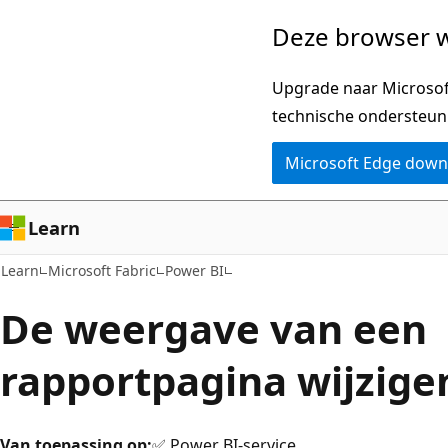
Naar
Deze browser w
hoofdinhoud
gaan
Upgrade naar Microsoft
technische ondersteun
Microsoft Edge dow
Learn
Learn
Microsoft Fabric
Power BI
De weergave van een
rapportpagina wijzige
Van toepassing op:
✅ Power BI-service