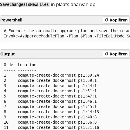
in plaats daarvan op.
SaveChangesToNewFiles
Powershell
Kopiëren
# Execute the automatic upgrade plan and save the resul
Output
Kopiëren
Order Location                                        
----- --------                                        
1     compute-create-dockerhost.ps1:59:24             
2     compute-create-dockerhost.ps1:59:1              
3     compute-create-dockerhost.ps1:54:1              
4     compute-create-dockerhost.ps1:51:1              
5     compute-create-dockerhost.ps1:47:1              
6     compute-create-dockerhost.ps1:46:1              
7     compute-create-dockerhost.ps1:45:1              
8     compute-create-dockerhost.ps1:44:13             
9     compute-create-dockerhost.ps1:40:8              
10    compute-create-dockerhost.ps1:36:8              
11    compute-create-dockerhost.ps1:31:16             