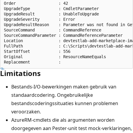
Order                  : 42

UpgradeType            : CmdletParameter

UpgradeResult          : UnableToUpgrade

UpgradeSeverity        : Error

UpgradeResultReason    : Parameter was not found in Get
SourceCommand          : CommandReference

SourceCommandParameter : CommandReferenceParameter

Location               : devtestlab-add-marketplace-ima
FullPath               : C:\Scripts\devtestlab-add-mark
StartOffset            : 556

Original               : ResourceNameEquals

Limitations
Bestands-I/O-bewerkingen maken gebruik van
standaardcodering. Ongebruikelijke
bestandscoderingssituaties kunnen problemen
veroorzaken.
AzureRM-cmdlets die als argumenten worden
doorgegeven aan Pester-unit test mock-verklaringen,