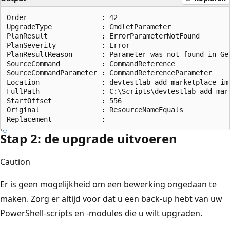
Order                  : 42

UpgradeType            : CmdletParameter

PlanResult             : ErrorParameterNotFound

PlanSeverity           : Error

PlanResultReason       : Parameter was not found in Get
SourceCommand          : CommandReference

SourceCommandParameter : CommandReferenceParameter

Location               : devtestlab-add-marketplace-ima
FullPath               : C:\Scripts\devtestlab-add-mark
StartOffset            : 556

Original               : ResourceNameEquals

Stap 2: de upgrade uitvoeren
Caution
Er is geen mogelijkheid om een bewerking ongedaan te
maken. Zorg er altijd voor dat u een back-up hebt van uw
PowerShell-scripts en -modules die u wilt upgraden.