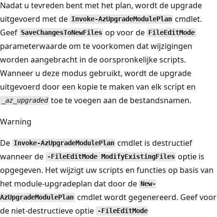
Nadat u tevreden bent met het plan, wordt de upgrade
uitgevoerd met de
cmdlet.
Invoke-AzUpgradeModulePlan
Geef
op voor de
SaveChangesToNewFiles
FileEditMode
parameterwaarde om te voorkomen dat wijzigingen
worden aangebracht in de oorspronkelijke scripts.
Wanneer u deze modus gebruikt, wordt de upgrade
uitgevoerd door een kopie te maken van elk script en
toe te voegen aan de bestandsnamen.
_az_upgraded
Warning
De
cmdlet is destructief
Invoke-AzUpgradeModulePlan
wanneer de
optie is
-FileEditMode ModifyExistingFiles
opgegeven. Het wijzigt uw scripts en functies op basis van
het module-upgradeplan dat door de
New-
cmdlet wordt gegenereerd. Geef voor
AzUpgradeModulePlan
de niet-destructieve optie
-FileEditMode