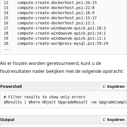
12    compute-create-dockerhost.ps1:26:15             
13    compute-create-dockerhost.ps1:22:8              
14    compute-create-dockerhost.ps1:18:9              
15    compute-create-dockerhost.ps1:15:17             
16    compute-create-dockerhost.ps1:12:1              
17    compute-create-windowsvm-quick.ps1:18:3         
18    compute-create-windowsvm-quick.ps1:14:1         
19    compute-create-windowsvm-quick.ps1:11:1         
20    compute-create-wordpress-mysql.ps1:59:24        
Als er fouten worden geretourneerd, kunt u de
foutresultaten nader bekijken met de volgende opdracht:
Powershell
Kopiëren
# Filter results to show only errors

Output
Kopiëren