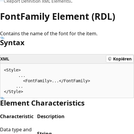
Report Definition XML Elements
FontFamily Element (RDL)
Contains the name of the font for the item.
Syntax
XML
Kopiëren
<Style>

      ...

        <FontFamily>...</FontFamily>

     ...

Element Characteristics
Characteristic
Description
Data type and
String