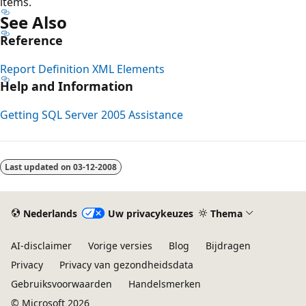
items.
See Also
Reference
Report Definition XML Elements
Help and Information
Getting SQL Server 2005 Assistance
Leesmodus
uitgeschakeld
Last updated on
03-12-2008
Nederlands
Uw privacykeuzes
Thema
AI-disclaimer
Vorige versies
Blog
Bijdragen
Privacy
Privacy van gezondheidsdata
Gebruiksvoorwaarden
Handelsmerken
© Microsoft 2026