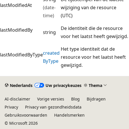
lastModifiedAt
(date-
wijziging van de resource
time)
(UTC)
De identiteit die de resource
lastModifiedBy
string
voor het laatst heeft gewijzigd.
Het type identiteit dat de
created
lastModifiedByType
resource voor het laatst heeft
ByType
gewijzigd.
Nederlands
Uw privacykeuzes
Thema
AI-disclaimer
Vorige versies
Blog
Bijdragen
Privacy
Privacy van gezondheidsdata
Gebruiksvoorwaarden
Handelsmerken
© Microsoft 2026