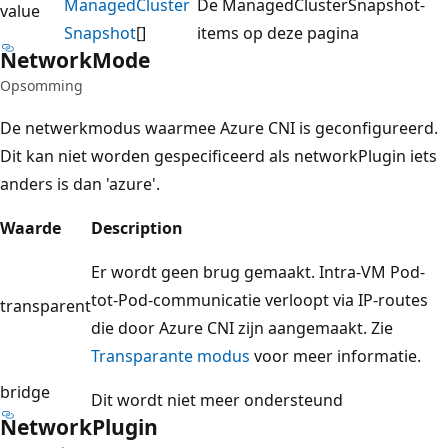
Managed
Cluster
De ManagedClusterSnapshot-
value
Snapshot
[]
items op deze pagina
Network
Mode
Opsomming
De netwerkmodus waarmee Azure CNI is geconfigureerd.
Dit kan niet worden gespecificeerd als networkPlugin iets
anders is dan 'azure'.
Waarde
Description
Er wordt geen brug gemaakt. Intra-VM Pod-
tot-Pod-communicatie verloopt via IP-routes
transparent
die door Azure CNI zijn aangemaakt. Zie
Transparante modus
voor meer informatie.
bridge
Dit wordt niet meer ondersteund
Network
Plugin