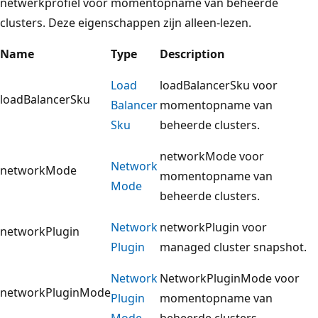
netwerkprofiel voor momentopname van beheerde
clusters. Deze eigenschappen zijn alleen-lezen.
Name
Type
Description
Load
loadBalancerSku voor
loadBalancerSku
Balancer
momentopname van
Sku
beheerde clusters.
networkMode voor
Network
networkMode
momentopname van
Mode
beheerde clusters.
Network
networkPlugin voor
networkPlugin
Plugin
managed cluster snapshot.
Network
NetworkPluginMode voor
networkPluginMode
Plugin
momentopname van
Mode
beheerde clusters.