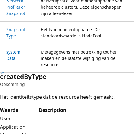
Network
netwerkprofiel voor momentopname van
Profile
For
beheerde clusters. Deze eigenschappen
Snapshot
zijn alleen-lezen.
Snapshot
Het type momentopname. De
Type
standaardwaarde is NodePool.
system
Metagegevens met betrekking tot het
Data
maken en de laatste wijziging van de
resource.
created
ByType
Opsomming
Het identiteitstype dat de resource heeft gemaakt.
Waarde
Description
User
Application