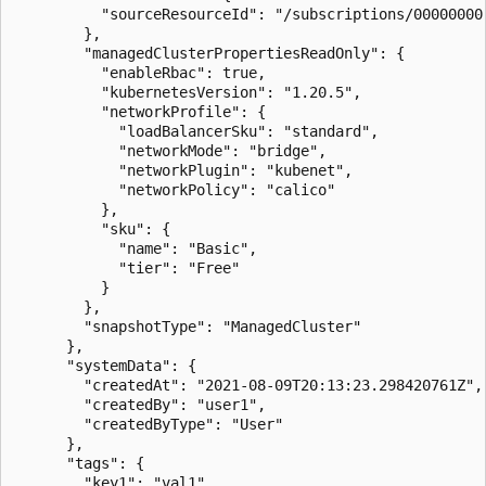
          "sourceResourceId": "/subscriptions/00000000
        },

        "managedClusterPropertiesReadOnly": {

          "enableRbac": true,

          "kubernetesVersion": "1.20.5",

          "networkProfile": {

            "loadBalancerSku": "standard",

            "networkMode": "bridge",

            "networkPlugin": "kubenet",

            "networkPolicy": "calico"

          },

          "sku": {

            "name": "Basic",

            "tier": "Free"

          }

        },

        "snapshotType": "ManagedCluster"

      },

      "systemData": {

        "createdAt": "2021-08-09T20:13:23.298420761Z",

        "createdBy": "user1",

        "createdByType": "User"

      },

      "tags": {

        "key1": "val1",
