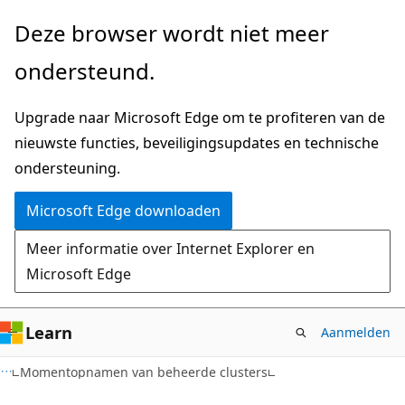
Naar
Naar
Deze browser wordt niet meer
hoofdinhoud
navigatie
ondersteund.
gaan
op
de
Upgrade naar Microsoft Edge om te profiteren van de
pagina
nieuwste functies, beveiligingsupdates en technische
gaan
ondersteuning.
Microsoft Edge downloaden
Meer informatie over Internet Explorer en
Microsoft Edge
Learn
Aanmelden
Momentopnamen van beheerde clusters