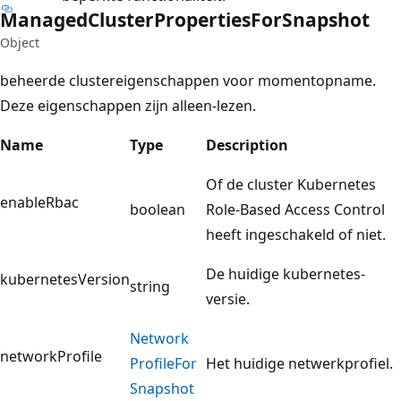
Managed
Cluster
Properties
For
Snapshot
Object
beheerde clustereigenschappen voor momentopname.
Deze eigenschappen zijn alleen-lezen.
Name
Type
Description
Of de cluster Kubernetes
enableRbac
boolean
Role-Based Access Control
heeft ingeschakeld of niet.
De huidige kubernetes-
kubernetesVersion
string
versie.
Network
networkProfile
Profile
For
Het huidige netwerkprofiel.
Snapshot