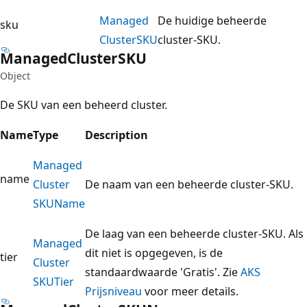
Managed
De huidige beheerde
sku
ClusterSKU
cluster-SKU.
Managed
ClusterSKU
Object
De SKU van een beheerd cluster.
Name
Type
Description
Managed
name
Cluster
De naam van een beheerde cluster-SKU.
SKUName
De laag van een beheerde cluster-SKU. Als
Managed
dit niet is opgegeven, is de
tier
Cluster
standaardwaarde 'Gratis'. Zie
AKS
SKUTier
Prijsniveau
voor meer details.