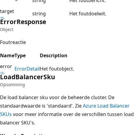
string
Het foutbericht.
target
string
Het foutdoelwit.
Error
Response
Object
Foutreactie
Name
Type
Description
error
Error
Detail
Het foutobject.
Load
Balancer
Sku
Opsomming
De load balancer sku voor de beheerde cluster. De
standaardwaarde is 'standaard'. Zie
Azure Load Balancer
SKUs
voor meer informatie over de verschillen tussen load
balancer SKU's.