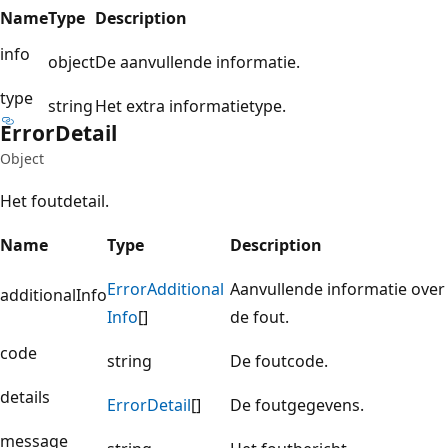
Name
Type
Description
info
object
De aanvullende informatie.
type
string
Het extra informatietype.
Error
Detail
Object
Het foutdetail.
Name
Type
Description
Error
Additional
Aanvullende informatie over
additionalInfo
Info
[]
de fout.
code
string
De foutcode.
details
Error
Detail
[]
De foutgegevens.
message