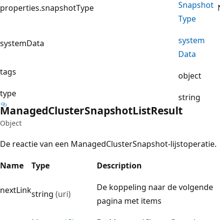
Snapshot
properties.snapshotType
Type
system
systemData
Data
tags
object
type
string
Managed
Cluster
Snapshot
List
Result
Object
De reactie van een ManagedClusterSnapshot-lijstoperatie.
Name
Type
Description
De koppeling naar de volgende
nextLink
string
(uri)
pagina met items