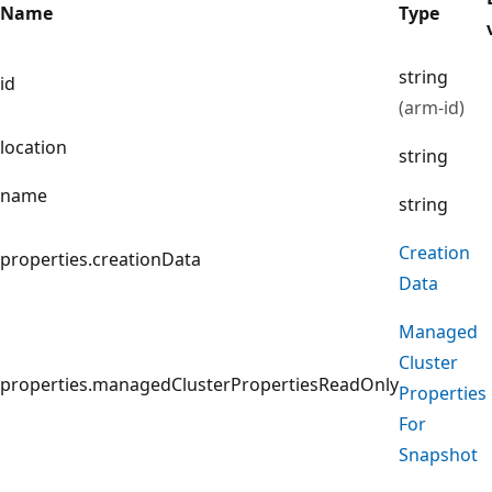
Name
Type
string
id
(arm-id)
location
string
name
string
Creation
properties.creationData
Data
Managed
Cluster
properties.managedClusterPropertiesReadOnly
Properties
For
Snapshot