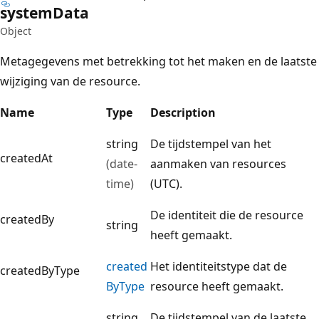
system
Data
Object
Metagegevens met betrekking tot het maken en de laatste
wijziging van de resource.
Name
Type
Description
string
De tijdstempel van het
createdAt
(date-
aanmaken van resources
time)
(UTC).
De identiteit die de resource
createdBy
string
heeft gemaakt.
created
Het identiteitstype dat de
createdByType
ByType
resource heeft gemaakt.
string
De tijdstempel van de laatste