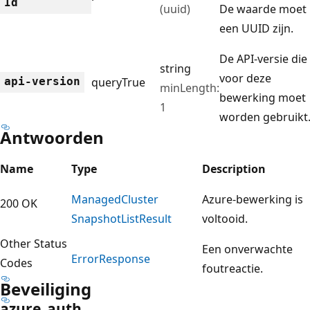
Id
(uuid)
De waarde moet
een UUID zijn.
De API-versie die
string
voor deze
api-version
query
True
minLength:
bewerking moet
1
worden gebruikt
Antwoorden
Name
Type
Description
Managed
Cluster
Azure-bewerking is
200 OK
Snapshot
List
Result
voltooid.
Other Status
Een onverwachte
Error
Response
Codes
foutreactie.
Beveiliging
azure_auth