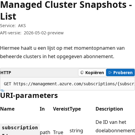
Managed Cluster Snapshots -
List
Service:
AKS
API-versie:
2026-05-02-preview
Hiermee haalt u een lijst op met momentopnamen van
beheerde clusters in het opgegeven abonnement.
HTTP
Kopiëren
Proberen
GET https://management.azure.com/subscriptions/{subscr
URI-parameters
Name
In
Vereist
Type
Description
De ID van het
subscription
string
doelabonnement
path
True