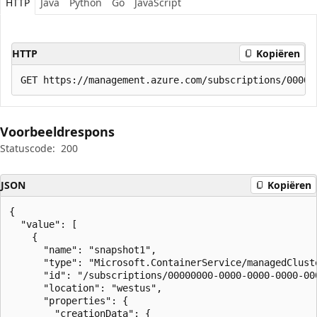
HTTP
Java
Python
Go
JavaScript
HTTP
Kopiëren
Voorbeeldrespons
Statuscode:
200
JSON
Kopiëren
{

  "value": [

    {

      "name": "snapshot1",

      "type": "Microsoft.ContainerService/managedCluste
      "id": "/subscriptions/00000000-0000-0000-0000-00
      "location": "westus",

      "properties": {

        "creationData": {
