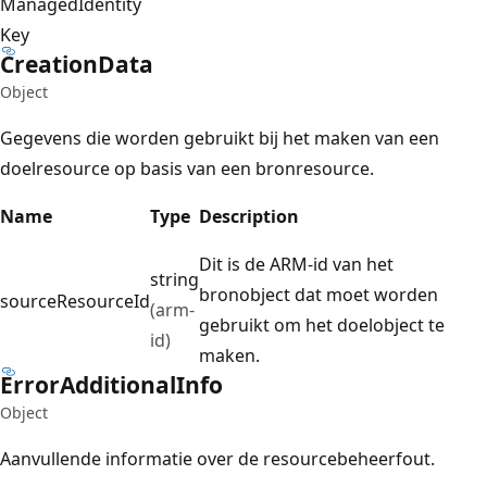
ManagedIdentity
Key
Creation
Data
Object
Gegevens die worden gebruikt bij het maken van een
doelresource op basis van een bronresource.
Name
Type
Description
Dit is de ARM-id van het
string
bronobject dat moet worden
sourceResourceId
(arm-
gebruikt om het doelobject te
id)
maken.
Error
Additional
Info
Object
Aanvullende informatie over de resourcebeheerfout.