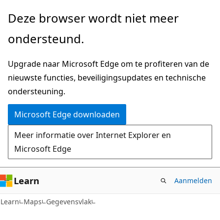
Naar
Naar
Deze browser wordt niet meer
hoofdinhoud
navigatie
ondersteund.
gaan
op
de
Upgrade naar Microsoft Edge om te profiteren van de
pagina
nieuwste functies, beveiligingsupdates en technische
gaan
ondersteuning.
Microsoft Edge downloaden
Meer informatie over Internet Explorer en
Microsoft Edge
Learn
Aanmelden
Learn
Maps
Gegevensvlak