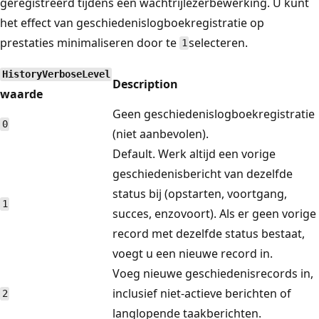
geregistreerd tijdens een wachtrijlezerbewerking. U kunt
het effect van geschiedenislogboekregistratie op
prestaties minimaliseren door te
selecteren.
1
HistoryVerboseLevel
Description
waarde
Geen geschiedenislogboekregistratie
0
(niet aanbevolen).
Default. Werk altijd een vorige
geschiedenisbericht van dezelfde
status bij (opstarten, voortgang,
1
succes, enzovoort). Als er geen vorige
record met dezelfde status bestaat,
voegt u een nieuwe record in.
Voeg nieuwe geschiedenisrecords in,
inclusief niet-actieve berichten of
2
langlopende taakberichten.