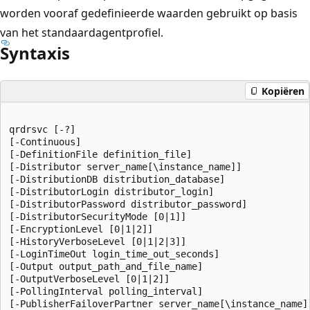
worden vooraf gedefinieerde waarden gebruikt op basis
van het standaardagentprofiel.
Syntaxis
Kopiëren
qrdrsvc [-?]  

[-Continuous]  

[-DefinitionFile definition_file]  

[-Distributor server_name[\instance_name]]  

[-DistributionDB distribution_database]  

[-DistributorLogin distributor_login]  

[-DistributorPassword distributor_password]  

[-DistributorSecurityMode [0|1]]  

[-EncryptionLevel [0|1|2]]  

[-HistoryVerboseLevel [0|1|2|3]]  

[-LoginTimeOut login_time_out_seconds]  

[-Output output_path_and_file_name]  

[-OutputVerboseLevel [0|1|2]]  

[-PollingInterval polling_interval]  

[-PublisherFailoverPartner server_name[\instance_name] 