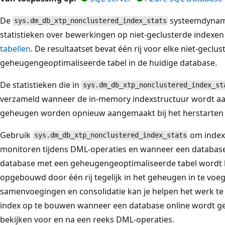
De
systeemdynam
sys.dm_db_xtp_nonclustered_index_stats
statistieken over bewerkingen op niet-geclusterde indexen
tabellen
. De resultaatset bevat één rij voor elke niet-geclu
geheugengeoptimaliseerde tabel in de huidige database.
De statistieken die in
sys.dm_db_xtp_nonclustered_index_st
verzameld wanneer de in-memory indexstructuur wordt aa
geheugen worden opnieuw aangemaakt bij het herstarten 
Gebruik
om indexa
sys.dm_db_xtp_nonclustered_index_stats
monitoren tijdens DML-operaties en wanneer een database
database met een geheugengeoptimaliseerde tabel wordt h
opgebouwd door één rij tegelijk in het geheugen in te voe
samenvoegingen en consolidatie kan je helpen het werk te 
index op te bouwen wanneer een database online wordt gez
bekijken voor en na een reeks DML-operaties.