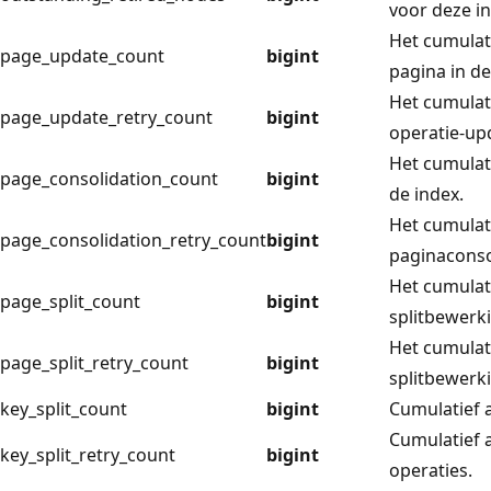
voor deze in
Het cumulat
page_update_count
bigint
pagina in de
Het cumulat
page_update_retry_count
bigint
operatie-up
Het cumulati
page_consolidation_count
bigint
de index.
Het cumulat
page_consolidation_retry_count
bigint
paginaconso
Het cumulat
page_split_count
bigint
splitbewerki
Het cumulat
page_split_retry_count
bigint
splitbewerk
key_split_count
bigint
Cumulatief a
Cumulatief a
key_split_retry_count
bigint
operaties.