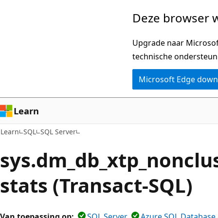
Naar
Deze browser w
hoofdinhoud
gaan
Upgrade naar Microsoft
technische ondersteun
Microsoft Edge dow
Learn
Learn
SQL
SQL Server
sys.dm_db_xtp_nonclu
stats (Transact-SQL)
Van toepassing op:
SQL Server
Azure SQL Database