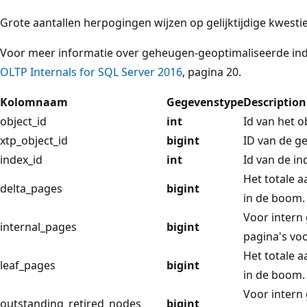
Grote aantallen herpogingen wijzen op gelijktijdige kwestie
Voor meer informatie over geheugen-geoptimaliseerde ind
OLTP Internals for SQL Server 2016
, pagina 20.
Kolomnaam
Gegevenstype
Description
object_id
int
Id van het o
xtp_object_id
bigint
ID van de g
index_id
int
Id van de in
Het totale a
delta_pages
bigint
in de boom.
Voor intern 
internal_pages
bigint
pagina's vo
Het totale a
leaf_pages
bigint
in de boom.
Voor intern 
outstanding_retired_nodes
bigint