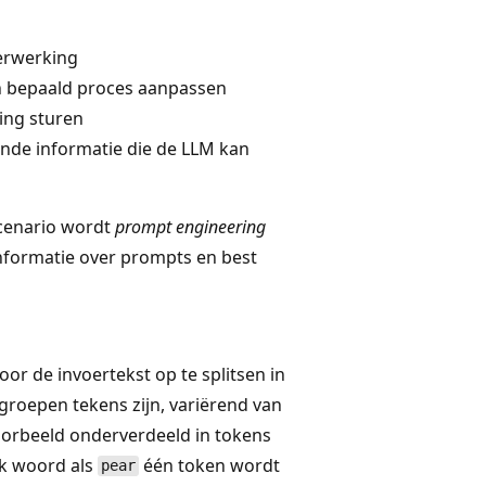
verwerking
en bepaald proces aanpassen
ting sturen
ende informatie die de LLM kan
cenario wordt
prompt engineering
nformatie over prompts en best
or de invoertekst op te splitsen in
oepen tekens zijn, variërend van
voorbeeld onderverdeeld in tokens
jk woord als
één token wordt
pear