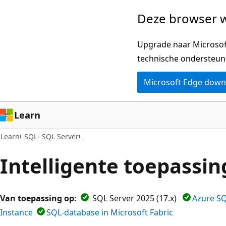
Naar
Deze browser w
hoofdinhoud
gaan
Upgrade naar Microsoft
technische ondersteun
Microsoft Edge dow
Learn
Learn
SQL
SQL Server
Intelligente toepassin
Van toepassing op:
SQL Server 2025 (17.x)
Azure S
Instance
SQL-database in Microsoft Fabric