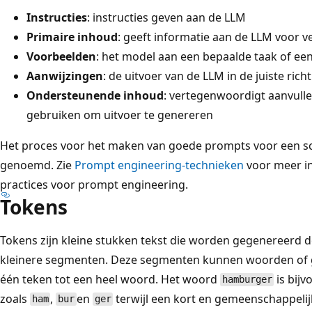
Instructies
: instructies geven aan de LLM
Primaire inhoud
: geeft informatie aan de LLM voor 
Voorbeelden
: het model aan een bepaalde taak of e
Aanwijzingen
: de uitvoer van de LLM in de juiste rich
Ondersteunende inhoud
: vertegenwoordigt aanvull
gebruiken om uitvoer te genereren
Het proces voor het maken van goede prompts voor een s
genoemd. Zie
Prompt engineering-technieken
voor meer i
practices voor prompt engineering.
Tokens
Tokens zijn kleine stukken tekst die worden gegenereerd do
kleinere segmenten. Deze segmenten kunnen woorden of gr
één teken tot een heel woord. Het woord
is bij
hamburger
zoals
,
en
terwijl een kort en gemeenschappeli
ham
bur
ger