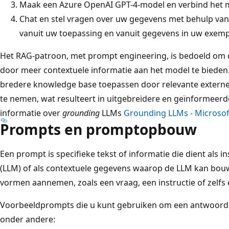
Maak een Azure OpenAI GPT-4-model en verbind het m
Chat en stel vragen over uw gegevens met behulp va
vanuit uw toepassing en vanuit gegevens in uw exemp
Het RAG-patroon, met prompt engineering, is bedoeld om d
door meer contextuele informatie aan het model te biede
bredere knowledge base toepassen door relevante externe
te nemen, wat resulteert in uitgebreidere en geïnformeer
informatie over
grounding
LLMs
Grounding LLMs - Microso
Prompts en promptopbouw
Een prompt is specifieke tekst of informatie die dient als i
(LLM) of als contextuele gegevens waarop de LLM kan bou
vormen aannemen, zoals een vraag, een instructie of zelf
Voorbeeldprompts die u kunt gebruiken om een antwoord v
onder andere: