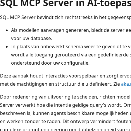
SQL MCP Server in AI-toepa
SQL MCP Server bevindt zich rechtstreeks in het gegevensp
Als modellen aanvragen genereren, biedt de server ee
voor uw database.
In plaats van onbewerkt schema weer te geven of te
wordt alle toegang gerouteerd via een gedefinieerd
ondersteund door uw configuratie.
Deze aanpak houdt interacties voorspelbaar en zorgt erv
met de machtigingen en structuur die u definieert. Zie
aka
Door redenering van uitvoering te scheiden, richten modell
Server verwerkt hoe die intentie geldige query's wordt. O
beschreven is, kunnen agents beschikbare mogelijkheden de
en werken zonder te raden. Dit ontwerp vermindert fouten
complexe prompt-engineering om dubbelzinnigheid van s