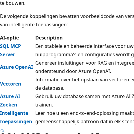
te bouwen.
De volgende koppelingen bevatten voorbeeldcode van vers
van intelligente toepassingen:
AI-optie
Description
SQL MCP
Een stabiele en beheerde interface voor u
Server
hulpprogramma's en configuraties wordt g
Genereer insluitingen voor RAG en integre
Azure OpenAI
ondersteund door Azure OpenAI.
Informatie over het opslaan van vectoren e
Vectoren
de database.
Azure AI
Gebruik uw database samen met Azure AI 
Zoeken
trainen.
Intelligente
Leer hoe u een end-to-end-oplossing maak
toepassingen
gemeenschappelijk patroon dat in elk scen