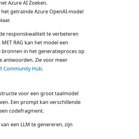
et Azure AI Zoeken.
n het getrainde Azure OpenAI-model
laar.
e responskwaliteit te verbeteren
n. MET RAG kan het model een
 bronnen in het generatieproces op
de antwoorden. Zie voor meer
ft Community Hub
.
nstructie voor een groot taalmodel
wen. Een prompt kan verschillende
s een codefragment.
an een LLM te genereren, zijn