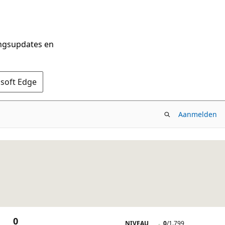
ingsupdates en
osoft Edge
Aanmelden
0
NIVEAU
0
/
1.799