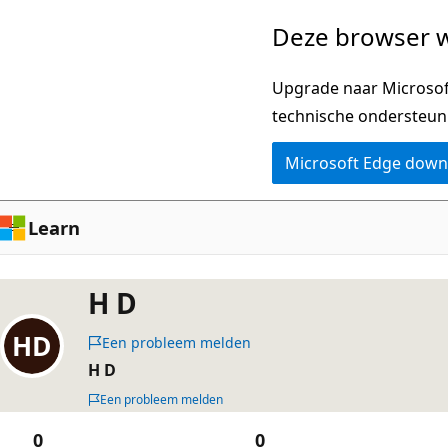
Naar
Deze browser w
hoofdinhoud
gaan
Upgrade naar Microsoft
technische ondersteun
Microsoft Edge dow
Learn
H D
Een probleem melden
H D
Een probleem melden
0
0