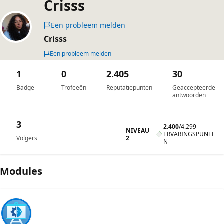
Crisss
Een probleem melden
Crisss
Een probleem melden
1
0
2.405
30
Badge
Trofeeën
Reputatiepunten
Geaccepteerde
antwoorden
3
2.400
/
4.299
NIVEAU
ERVARINGSPUNTE
2
Volgers
N
Modules