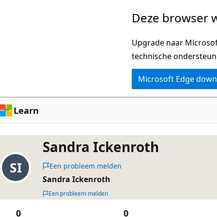
Naar
Deze browser w
hoofdinhoud
gaan
Upgrade naar Microsoft
technische ondersteun
Microsoft Edge dow
Learn
Sandra Ickenroth
Een probleem melden
Sandra Ickenroth
Een probleem melden
0
0