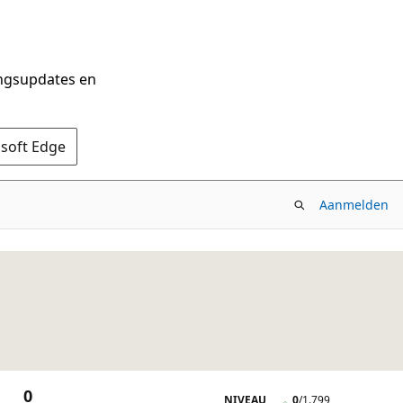
ingsupdates en
osoft Edge
Aanmelden
0
NIVEAU
0
/
1.799