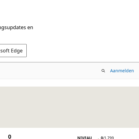
ingsupdates en
osoft Edge
Aanmelden
0
NIVEAU
0
/
1.799