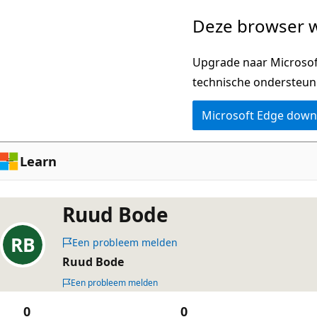
Naar
Deze browser w
hoofdinhoud
gaan
Upgrade naar Microsoft
technische ondersteun
Microsoft Edge dow
Learn
Ruud Bode
Een probleem melden
Ruud Bode
Een probleem melden
0
0