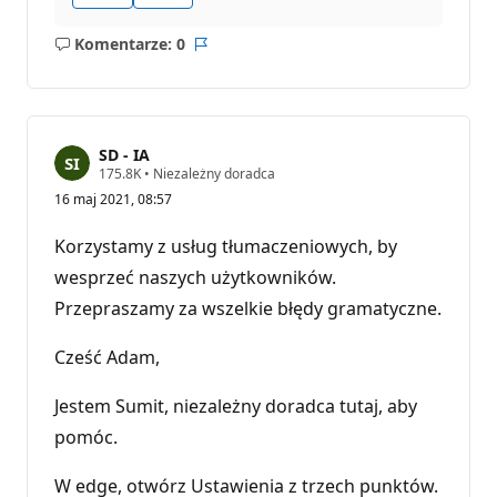
Komentarze: 0
Brak
Raport
komentarzy
SD - IA
P
175.8K
•
Niezależny doradca
u
16 maj 2021, 08:57
n
k
t
Korzystamy z usług tłumaczeniowych, by
y
r
wesprzeć naszych użytkowników.
e
Przepraszamy za wszelkie błędy gramatyczne.
p
u
t
Cześć Adam,
a
c
j
Jestem Sumit, niezależny doradca tutaj, aby
i
pomóc.
W edge, otwórz Ustawienia z trzech punktów.