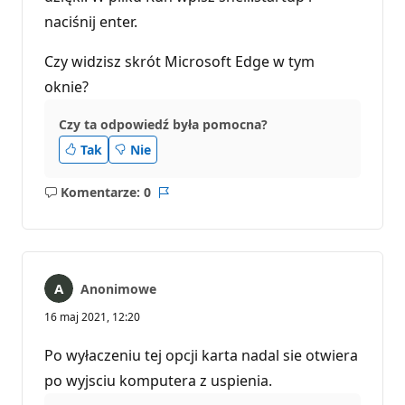
c
naciśnij enter.
j
i
Czy widzisz skrót Microsoft Edge w tym
oknie?
Czy ta odpowiedź była pomocna?
Tak
Nie
Komentarze: 0
Brak
Raport
komentarzy
Anonimowe
16 maj 2021, 12:20
Po wyłaczeniu tej opcji karta nadal sie otwiera
po wyjsciu komputera z uspienia.