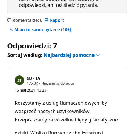
odpowiedzi, ani też śledzić pytania.
Komentarze: 0
Raport
Brak
komentarzy
Mam to samo pytanie
(10+)
Odpowiedzi: 7
Sortuj według:
Najbardziej pomocne
SD - IA
P
175.8K
•
Niezależny doradca
u
16 maj 2021, 13:23
n
k
t
Korzystamy z usług tłumaczeniowych, by
y
r
wesprzeć naszych użytkowników.
e
Przepraszamy za wszelkie błędy gramatyczne.
p
u
t
dzięki. W pliku Run wpisz shell:startup i
a