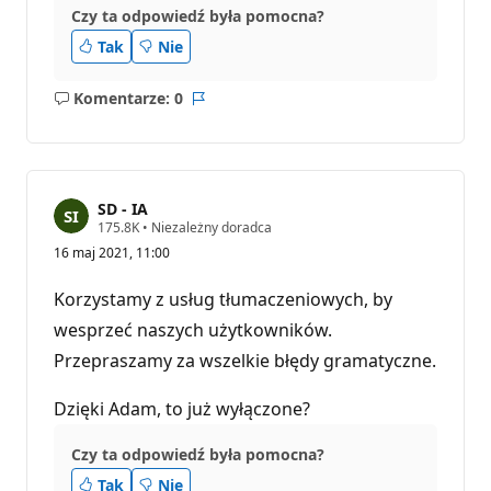
Czy ta odpowiedź była pomocna?
Tak
Nie
Komentarze: 0
Brak
Raport
komentarzy
SD - IA
P
175.8K
•
Niezależny doradca
u
16 maj 2021, 11:00
n
k
t
Korzystamy z usług tłumaczeniowych, by
y
r
wesprzeć naszych użytkowników.
e
Przepraszamy za wszelkie błędy gramatyczne.
p
u
t
Dzięki Adam, to już wyłączone?
a
c
j
Czy ta odpowiedź była pomocna?
i
Tak
Nie