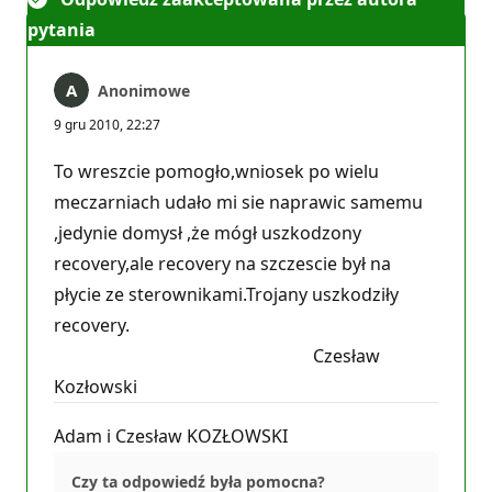
pytania
Anonimowe
9 gru 2010, 22:27
To wreszcie pomogło,wniosek po wielu
meczarniach udało mi sie naprawic samemu
,jedynie domysł ,że mógł uszkodzony
recovery,ale recovery na szczescie był na
płycie ze sterownikami.Trojany uszkodziły
recovery.
Czesław
Kozłowski
Adam i Czesław KOZŁOWSKI
Czy ta odpowiedź była pomocna?