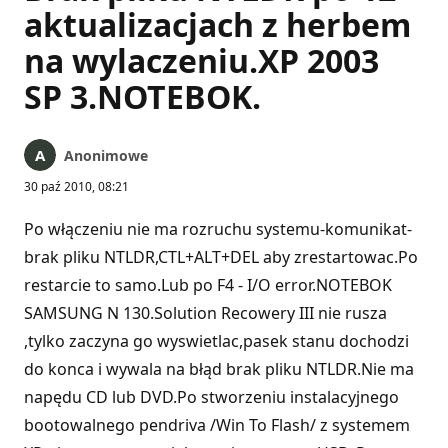
aktualizacjach z herbem
na wylaczeniu.XP 2003
SP 3.NOTEBOK.
Anonimowe
30 paź 2010, 08:21
Po włączeniu nie ma rozruchu systemu-komunikat-
brak pliku NTLDR,CTL+ALT+DEL aby zrestartowac.Po
restarcie to samo.Lub po F4 - I/O error.NOTEBOK
SAMSUNG N 130.Solution Recowery III nie rusza
,tylko zaczyna go wyswietlac,pasek stanu dochodzi
do konca i wywala na błąd brak pliku NTLDR.Nie ma
napędu CD lub DVD.Po stworzeniu instalacyjnego
bootowalnego pendriva /Win To Flash/ z systemem