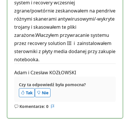
system i recovery wczesniej
zgrane/powtórnie zeskanowałem na pendrive
różnymi skanerami antywirusowymi/-wykryte
trojany i skasowałem te pliki
zarażone.Właczyłem przywracanie systemu
przez recovery solution III i zainstalowałem
sterowniki z płyty media dodanej przy zakupie
notebooka.
Adam i Czesław KOZŁOWSKI
Czy ta odpowiedź była pomocna?
Tak
Nie
Komentarze: 0
Brak
Raport
komentarzy