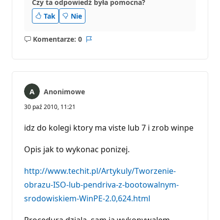
Czy ta odpowiedź była pomocna?
Tak
Nie
Komentarze: 0
Brak
Raport
komentarzy
Anonimowe
30 paź 2010, 11:21
idz do kolegi ktory ma viste lub 7 i zrob winpe
Opis jak to wykonac ponizej.
http://www.techit.pl/Artykuly/Tworzenie-
obrazu-ISO-lub-pendriva-z-bootowalnym-
srodowiskiem-WinPE-2.0,624.html
Procedura dziala, sam ja wykonywalem.