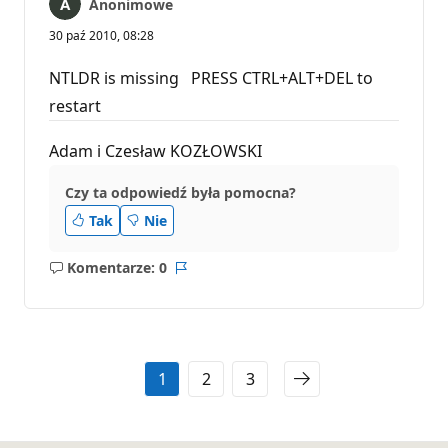
Anonimowe
30 paź 2010, 08:28
NTLDR is missing PRESS CTRL+ALT+DEL to
restart
Adam i Czesław KOZŁOWSKI
Czy ta odpowiedź była pomocna?
Tak
Nie
Komentarze: 0
Brak
Raport
komentarzy
1
2
3