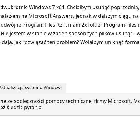
m dwukrotnie Windows 7 x64. Chciałbym usunąć poprzednią, n
azłem na Microsoft Answers, jednak w dalszym ciągu na partyc
podwójne Program Files (tzn. mam 2x folder Program Files i
ji). Nie jestem w stanie w żaden sposób tych plików usunąć -
e dają. Jak rozwiązać ten problem? Wolałbym uniknąć format
Aktualizacja systemu Windows
ne ze społeczności pomocy technicznej firmy Microsoft. Mo
ż śledzić pytania.