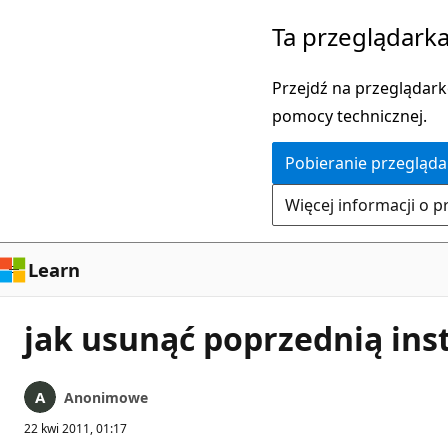
Przejdź
Ta przeglądarka
do
głównej
Przejdź na przeglądarkę
zawartości
pomocy technicznej.
Pobieranie przegląda
Więcej informacji o p
Learn
jak usunąć poprzednią ins
Anonimowe
22 kwi 2011, 01:17