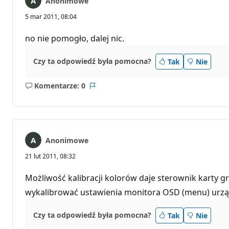
Anonimowe
5 mar 2011, 08:04
no nie pomogło, dalej nic.
Czy ta odpowiedź była pomocna?
Tak
Nie
Komentarze: 0
Brak
Raport
komentarzy
Anonimowe
21 lut 2011, 08:32
Możliwość kalibracji kolorów daje sterownik karty gr
wykalibrować ustawienia monitora OSD (menu) urzą
Czy ta odpowiedź była pomocna?
Tak
Nie