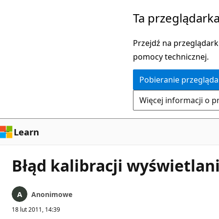
Przejdź
Ta przeglądarka
do
głównej
Przejdź na przeglądarkę
zawartości
pomocy technicznej.
Pobieranie przegląda
Więcej informacji o p
Learn
Błąd kalibracji wyświetla
Anonimowe
18 lut 2011, 14:39