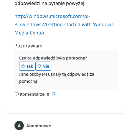
odpowiedzi na pytanie powyżej:
http://windows.microsoft.com/pl-
PL/windows7/Getting-started-with-Windows-
Media-Center
Pozdrawiam
Czy ta odpowiedź była pomocna?
Tak
Nie
Inne osoby (4) uznały tę odpowiedź za
pomocną.
Komentarze: 0
Brak
Raport
komentarzy
Anonimowe