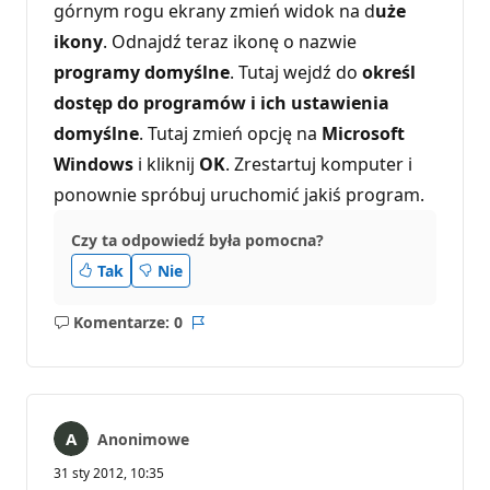
górnym rogu ekrany zmień widok na d
uże
ikony
. Odnajdź teraz ikonę o nazwie
programy domyślne
. Tutaj wejdź do
określ
dostęp do programów i ich ustawienia
domyślne
. Tutaj zmień opcję na
Microsoft
Windows
i kliknij
OK
. Zrestartuj komputer i
ponownie spróbuj uruchomić jakiś program.
Czy ta odpowiedź była pomocna?
Tak
Nie
Komentarze: 0
Brak
Raport
komentarzy
Anonimowe
31 sty 2012, 10:35