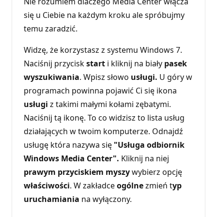
Nie rozumiem dlaczego Media Center włącza
się u Ciebie na każdym kroku ale spróbujmy
temu zaradzić.
Widzę, że korzystasz z systemu Windows 7.
Naciśnij przycisk
start
i kliknij na biały
pasek
wyszukiwania
. Wpisz słowo
usługi.
U góry w
programach powinna pojawić Ci się ikona
usługi
z takimi małymi kołami zębatymi.
Naciśnij tą ikonę. To co widzisz to lista usług
działających w twoim komputerze. Odnajdź
usługę która nazywa się
"Usługa odbiornik
Windows Media Center".
Kliknij na niej
prawym przyciskiem myszy
wybierz opcję
właściwości
. W zakładce
ogólne
zmień t
yp
uruchamiania
na wyłączony.