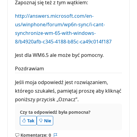
Zapoznaj się też z tym wątkiem:
http://answers.microsoft.com/en-
us/winphone/forum/wp6n-sync/i-cant-
synchronize-wm-65-with-windows-
8/b4920afb-c345-4188-b85c-ca49c014f187
Jest dla WM6.5 ale może być pomocny.
Pozdrawiam
Jeśli moja odpowiedź jest rozwiązaniem,
którego szukałeś, pamiętaj proszę aby kliknąć
poniższy przycisk „Oznacz”.
Czy ta odpowiedź była pomocna?
Tak
Nie
Komentarze: 0