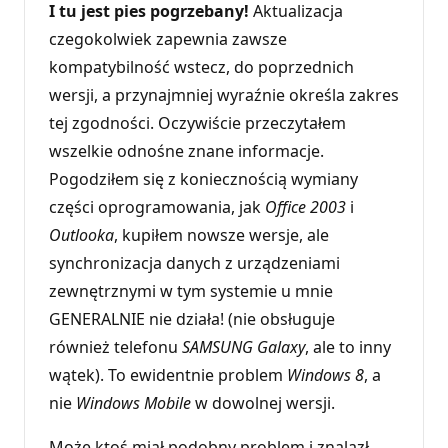
I tu jest pies pogrzebany!
Aktualizacja
czegokolwiek zapewnia zawsze
kompatybilność wstecz, do poprzednich
wersji, a przynajmniej wyraźnie określa zakres
tej zgodności. Oczywiście przeczytałem
wszelkie odnośne znane informacje.
Pogodziłem się z koniecznością wymiany
części oprogramowania, jak
Office 2003
i
Outlooka
, kupiłem nowsze wersje, ale
synchronizacja danych z urządzeniami
zewnętrznymi w tym systemie u mnie
GENERALNIE nie działa! (nie obsługuje
również telefonu
SAMSUNG Galaxy
, ale to inny
wątek). To ewidentnie problem
Windows 8
, a
nie
Windows Mobile
w dowolnej wersji.
Może ktoś miał podobny problem i znalazł