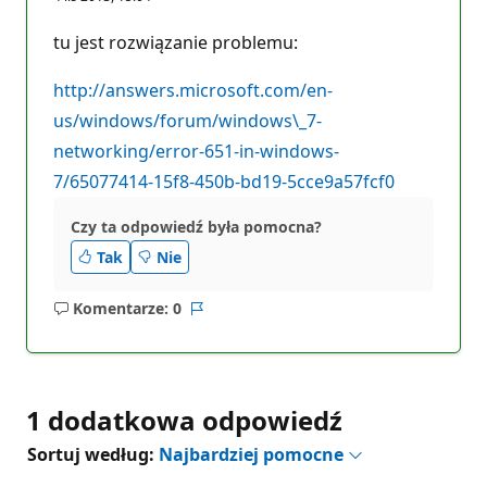
tu jest rozwiązanie problemu:
http://answers.microsoft.com/en-
us/windows/forum/windows\_7-
networking/error-651-in-windows-
7/65077414-15f8-450b-bd19-5cce9a57fcf0
Czy ta odpowiedź była pomocna?
Tak
Nie
Komentarze: 0
Brak
Raport
komentarzy
1 dodatkowa odpowiedź
Sortuj według:
Najbardziej pomocne