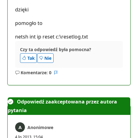
dzięki
pomogło to
netsh int ip reset c:\resetlog.txt
Czy ta odpowiedź była pomocna?
Tak
Nie
Komentarze: 0
Brak
Raport
komentarzy
Odpowiedź zaakceptowana przez autora
pytania
Anonimowe
4 lis 2013, 15:04