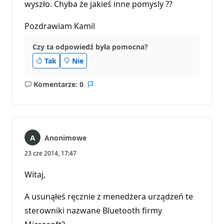
wyszło. Chyba że jakieś inne pomysly ??
Pozdrawiam Kamil
Czy ta odpowiedź była pomocna?
Tak
Nie
Komentarze: 0
Brak
Raport
komentarzy
Anonimowe
23 cze 2014, 17:47
Witaj,
A usunąłeś ręcznie z menedżera urządzeń te
sterowniki nazwane Bluetooth firmy