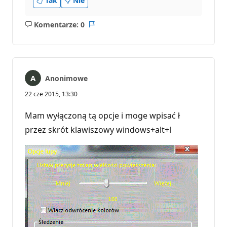
Tak
Nie
Komentarze: 0
Brak
Raport
komentarzy
Anonimowe
22 cze 2015, 13:30
Mam wyłączoną tą opcje i moge wpisać ł
przez skrót klawiszowy windows+alt+l