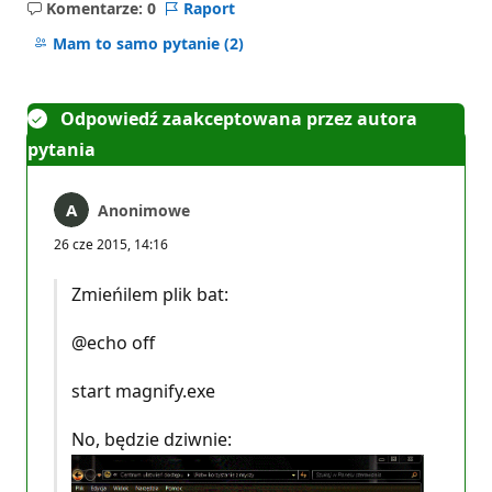
Komentarze: 0
Raport
Brak
komentarzy
Mam to samo pytanie
(2)
Odpowiedź zaakceptowana przez autora
pytania
Anonimowe
26 cze 2015, 14:16
Zmieńilem plik bat:
@echo off
start magnify.exe
No, będzie dziwnie: