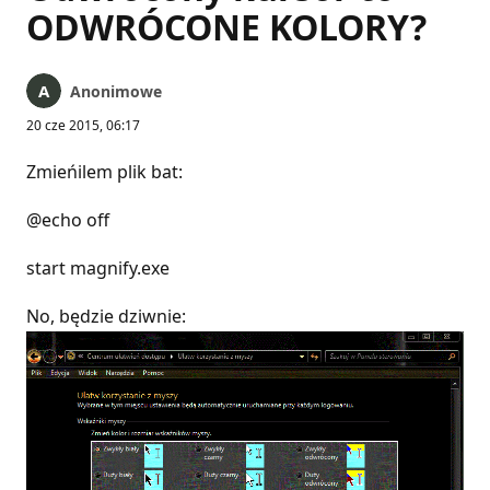
ODWRÓCONE KOLORY?
Anonimowe
20 cze 2015, 06:17
Zmieńilem plik bat:
@echo off
start magnify.exe
No, będzie dziwnie: