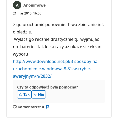
Anonimowe
21 mar 2015, 16:05
> go uruchomić ponownie. Trwa zbieranie inf.
o błędzie.
Wylacz go recznie drastycznie tj. wyjmujac
np. baterie i tak kilka razy az ukaze sie ekran
wyboru
http://www.download.net.pl/3-sposoby-na-
uruchomienie-windowsa-8-81-w-trybie-
awaryjnym/n/2832/
Czy ta odpowiedź była pomocna?
Tak
Nie
Komentarze: 0
Brak
Raport
komentarzy