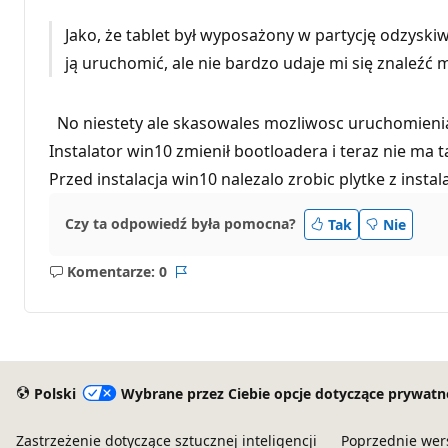
Jako, że tablet był wyposażony w partycję odzyskiw
ją uruchomić, ale nie bardzo udaje mi się znaleźć m
No niestety ale skasowales mozliwosc uruchomienia 
Instalator win10 zmienił bootloadera i teraz nie ma 
Przed instalacja win10 nalezalo zrobic plytke z instal
Czy ta odpowiedź była pomocna?
Tak
Nie
Komentarze: 0
Brak
Raport
komentarzy
Polski
Wybrane przez Ciebie opcje dotyczące prywatn
Zastrzeżenie dotyczące sztucznej inteligencji
Poprzednie wer