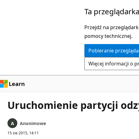
Przejdź
Ta przeglądarka
do
głównej
Przejdź na przeglądarkę
zawartości
pomocy technicznej.
Pobieranie przegląda
Więcej informacji o p
Learn
Uruchomienie partycji odz
Anonimowe
15 sie 2015, 14:11