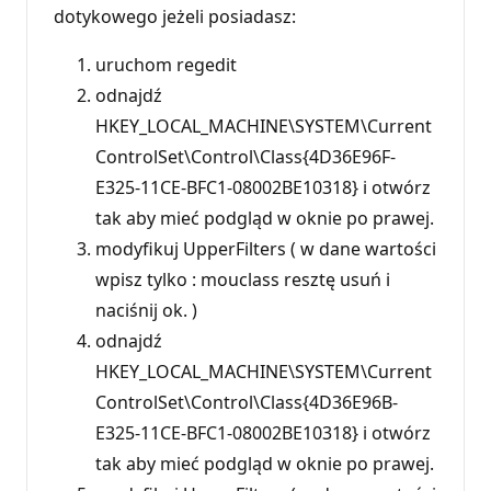
dotykowego jeżeli posiadasz:
uruchom regedit
odnajdź
HKEY_LOCAL_MACHINE\SYSTEM\Current
ControlSet\Control\Class{4D36E96F-
E325-11CE-BFC1-08002BE10318} i otwórz
tak aby mieć podgląd w oknie po prawej.
modyfikuj UpperFilters ( w dane wartości
wpisz tylko : mouclass resztę usuń i
naciśnij ok. )
odnajdź
HKEY_LOCAL_MACHINE\SYSTEM\Current
ControlSet\Control\Class{4D36E96B-
E325-11CE-BFC1-08002BE10318} i otwórz
tak aby mieć podgląd w oknie po prawej.