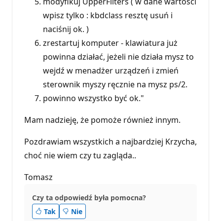
modyfikuj UpperFilters ( w dane wartości
wpisz tylko : kbdclass resztę usuń i
naciśnij ok. )
zrestartuj komputer - klawiatura już
powinna działać, jeżeli nie działa mysz to
wejdź w menadżer urządzeń i zmień
sterownik myszy ręcznie na mysz ps/2.
powinno wszystko być ok."
Mam nadzieję, że pomoże również innym.
Pozdrawiam wszystkich a najbardziej Krzycha,
choć nie wiem czy tu zagląda..
Tomasz
Czy ta odpowiedź była pomocna?
Tak
Nie