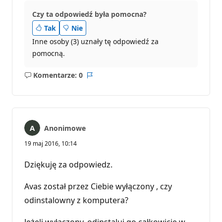
Czy ta odpowiedź była pomocna?
Tak
Nie
Inne osoby (3) uznały tę odpowiedź za
pomocną.
Komentarze: 0
Brak
Raport
komentarzy
Anonimowe
19 maj 2016, 10:14
Dziękuję za odpowiedz.
Avas został przez Ciebie wyłączony , czy
odinstalowny z komputera?
Jeżeli wyłączony, odinstaluj go całkowicie w