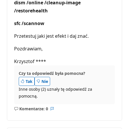
dism /online /cleanup-image
/restorehealth
sfc /scannow
Przetestuj jaki jest efekt i daj znać.
Pozdrawiam,
Krzysztof ****
Czy ta odpowiedź była pomocna?
Tak
Nie
Inne osoby (2) uznały tę odpowiedź za
pomocną.
Komentarze: 0
Brak
Raport
komentarzy