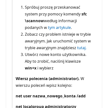
Spróbuj proszę przeskanować
system przy pomocy komendy
sfc
\scannow
według informacji
podanych w
tym artykule
.
Zobacz czy problem istnieje w trybie
awaryjnym. Jak uruchomić system w
trybie awaryjnym znajdziesz
tutaj.
Utwórz nowe konto użytkownika.
Aby to zrobić, naciśnij klawisze
win+x
i wybierz
Wiersz polecenia (administrator).
W
wierszu poleceń wpisz kolejno:
net user nazwa_nowego_konta /add
net localgroup administratorzy