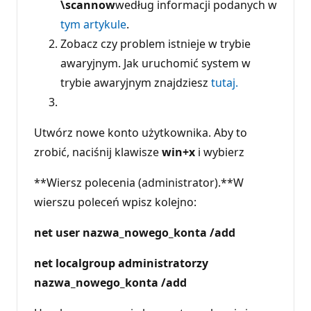
\scannow
według informacji podanych w
tym artykule
.
Zobacz czy problem istnieje w trybie
awaryjnym. Jak uruchomić system w
trybie awaryjnym znajdziesz
tutaj.
Utwórz nowe konto użytkownika. Aby to
zrobić, naciśnij klawisze
win+x
i wybierz
**Wiersz polecenia (administrator).**W
wierszu poleceń wpisz kolejno:
net user nazwa_nowego_konta /add
net localgroup administratorzy
nazwa_nowego_konta
/add