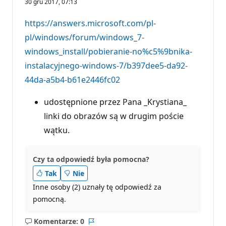
30 gru 2017, 07:13
n
k
t
https://answers.microsoft.com/pl-
y
r
pl/windows/forum/windows_7-
e
windows_install/pobieranie-no%c5%9bnika-
p
u
instalacyjnego-windows-7/b397dee5-da92-
t
a
44da-a5b4-b61e2446fc02
c
j
i
udostępnione przez Pana _Krystiana_
linki do obrazów są w drugim poście
wątku.
Czy ta odpowiedź była pomocna?
Tak
Nie
Inne osoby (2) uznały tę odpowiedź za
pomocną.
Komentarze: 0
Brak
Raport