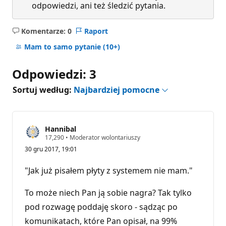
odpowiedzi, ani też śledzić pytania.
Komentarze: 0
Raport
Brak
komentarzy
Mam to samo pytanie
(10+)
Odpowiedzi: 3
Sortuj według:
Najbardziej pomocne
Hannibal
P
17,290
•
Moderator wolontariuszy
u
30 gru 2017, 19:01
n
k
t
"Jak już pisałem płyty z systemem nie mam."
y
r
e
To może niech Pan ją sobie nagra? Tak tylko
p
u
pod rozwagę poddaję skoro - sądząc po
t
komunikatach, które Pan opisał, na 99%
a