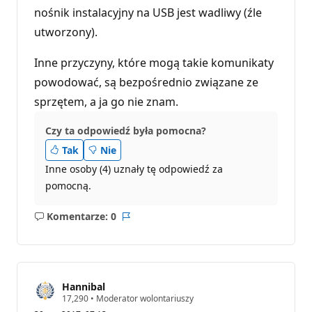
c
nośnik instalacyjny na USB jest wadliwy (źle
j
i
utworzony).
Inne przyczyny, które mogą takie komunikaty
powodować, są bezpośrednio związane ze
sprzętem, a ja go nie znam.
Czy ta odpowiedź była pomocna?
Tak
Nie
Inne osoby (4) uznały tę odpowiedź za
pomocną.
Komentarze: 0
Brak
Raport
komentarzy
Hannibal
P
17,290
•
Moderator wolontariuszy
u