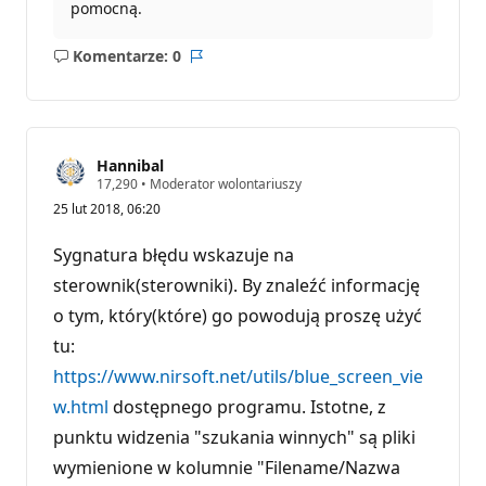
pomocną.
Komentarze: 0
Brak
Raport
komentarzy
Hannibal
P
17,290
•
Moderator wolontariuszy
u
25 lut 2018, 06:20
n
k
t
Sygnatura błędu wskazuje na
y
r
sterownik(sterowniki). By znaleźć informację
e
o tym, który(które) go powodują proszę użyć
p
u
tu:
t
a
https://www.nirsoft.net/utils/blue_screen_vie
c
j
w.html
dostępnego programu. Istotne, z
i
punktu widzenia "szukania winnych" są pliki
wymienione w kolumnie "Filename/Nazwa