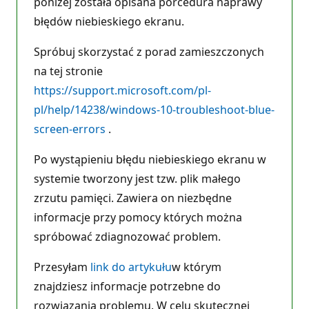
poniżej została opisana porcedura naprawy
błędów niebieskiego ekranu.
Spróbuj skorzystać z porad zamieszczonych
na tej stronie
https://support.microsoft.com/pl-
pl/help/14238/windows-10-troubleshoot-blue-
screen-errors
.
Po wystąpieniu błędu niebieskiego ekranu w
systemie tworzony jest tzw. plik małego
zrzutu pamięci. Zawiera on niezbędne
informacje przy pomocy których można
spróbować zdiagnozować problem.
Przesyłam
link do artykułu
w którym
znajdziesz informacje potrzebne do
rozwiązania problemu. W celu skutecznej