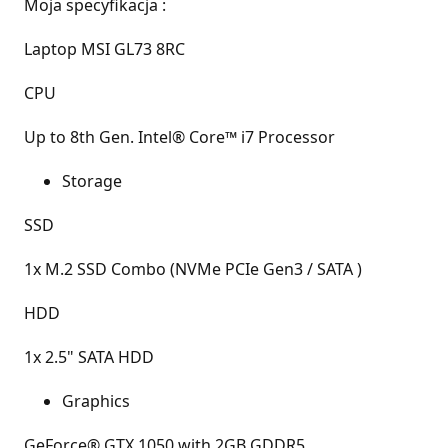
Moja specyfikacja :
Laptop MSI GL73 8RC
CPU
Up to 8th Gen. Intel® Core™ i7 Processor
Storage
SSD
1x M.2 SSD Combo (NVMe PCIe Gen3 / SATA )
HDD
1x 2.5" SATA HDD
Graphics
GeForce® GTX 1050 with 2GB GDDR5