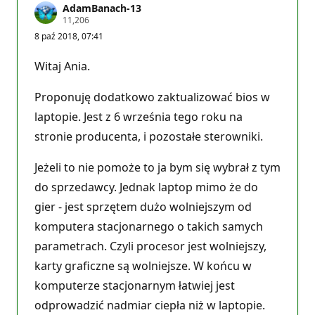
AdamBanach-13
P
11,206
u
8 paź 2018, 07:41
n
k
t
Witaj Ania.
y
r
e
Proponuję dodatkowo zaktualizować bios w
p
u
laptopie. Jest z 6 września tego roku na
t
stronie producenta, i pozostałe sterowniki.
a
c
j
Jeżeli to nie pomoże to ja bym się wybrał z tym
i
do sprzedawcy. Jednak laptop mimo że do
gier - jest sprzętem dużo wolniejszym od
komputera stacjonarnego o takich samych
parametrach. Czyli procesor jest wolniejszy,
karty graficzne są wolniejsze. W końcu w
komputerze stacjonarnym łatwiej jest
odprowadzić nadmiar ciepła niż w laptopie.