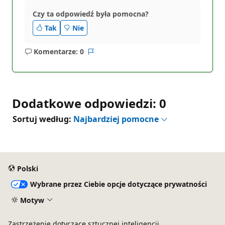
Czy ta odpowiedź była pomocna?
Tak
Nie
Komentarze: 0
Brak
Raport
komentarzy
Dodatkowe odpowiedzi: 0
Sortuj według:
Najbardziej pomocne
Polski
Wybrane przez Ciebie opcje dotyczące prywatności
Motyw
Zastrzeżenie dotyczące sztucznej inteligencji