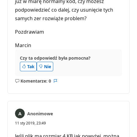
już w miarę normalny kod, czy możesz
podpowiedzieć co dalej, czy usunięcie tych
samych zer rozwiąże problem?
Pozdrawiam
Marcin
Czy ta odpowiedź była pomocna?
Tak
Nie
Komentarze: 0
Brak
Raport
komentarzy
Anonimowe
11 sty 2019, 23:49
Jeśli plik ma rozmiar 4 KB jak powyżej, można