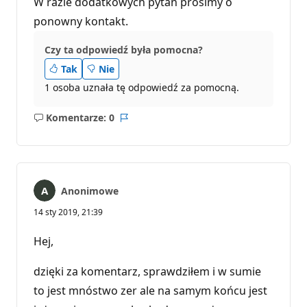
W razie dodatkowych pytań prosimy o
ponowny kontakt.
Czy ta odpowiedź była pomocna?
Tak
Nie
1 osoba uznała tę odpowiedź za pomocną.
Komentarze: 0
Brak
Raport
komentarzy
Anonimowe
14 sty 2019, 21:39
Hej,
dzięki za komentarz, sprawdziłem i w sumie
to jest mnóstwo zer ale na samym końcu jest