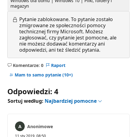
Windows dla domu | Windows 10 | Pliki, foldery i
magazyn
Pytanie zablokowane.
To pytanie zostało
zmigrowane ze społeczności pomocy
technicznej firmy Microsoft. Możesz
zagłosować, czy pytanie jest pomocne, ale
nie możesz dodawać komentarzy ani
odpowiedzi, ani też śledzić pytania.
Komentarze: 0
Raport
Brak
komentarzy
Mam to samo pytanie
(10+)
Odpowiedzi: 4
Sortuj według:
Najbardziej pomocne
Anonimowe
11 sty 2019, 08:50