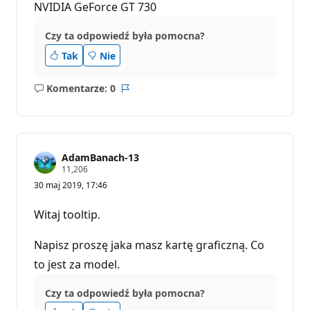
NVIDIA GeForce GT 730
Czy ta odpowiedź była pomocna?
Tak
Nie
Komentarze: 0
Brak
Raport
komentarzy
AdamBanach-13
P
11,206
u
30 maj 2019, 17:46
n
k
t
Witaj tooltip.
y
r
e
Napisz proszę jaka masz kartę graficzną. Co
p
u
to jest za model.
t
a
Czy ta odpowiedź była pomocna?
c
j