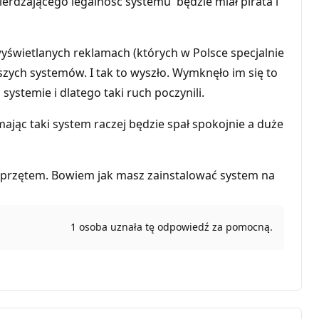
erdzającego legalność systemu będzie miał pirata i
yświetlanych reklamach (których w Polsce specjalnie
zych systemów. I tak to wyszło. Wymknęło im się to
stemie i dlatego taki ruch poczynili.
mając taki system raczej będzie spał spokojnie a duże
 sprzętem. Bowiem jak masz zainstalować system na
1 osoba uznała tę odpowiedź za pomocną.