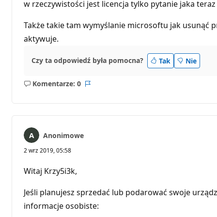
w rzeczywistości jest licencja tylko pytanie jaka ter
Także takie tam wymyślanie microsoftu jak usunąć pr
aktywuje.
Czy ta odpowiedź była pomocna?
Tak
Nie
Komentarze: 0
Brak
Raport
komentarzy
Anonimowe
2 wrz 2019, 05:58
Witaj Krzy5i3k,
Jeśli planujesz sprzedać lub podarować swoje urządz
informacje osobiste: