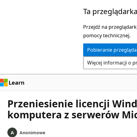
Przejdź
Ta przeglądarka
do
głównej
Przejdź na przeglądarkę
zawartości
pomocy technicznej.
Pobieranie przegląda
Więcej informacji o p
Learn
Przeniesienie licencji Win
komputera z serwerów Mic
Anonimowe