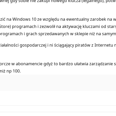
wnej gdy sobie nie zakupi nowego klucza (legalnego), potwi
dzić na Windows 10 ze względu na ewentualny zarobek na w
tore) programach i zezwolił na aktywację kluczami od stars
programach i grach sprzedawanych w sklepie niż na samym sy
łalności gospodarczej i ni ściągający piratów z Internetu 
biorcze w abonamencie gdyż to bardzo ułatwia zarządzanie
niż np 100.