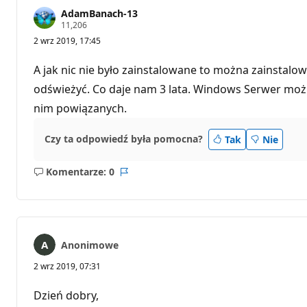
AdamBanach-13
P
11,206
u
2 wrz 2019, 17:45
n
k
t
A jak nic nie było zainstalowane to można zainstalowa
y
r
odświeżyć. Co daje nam 3 lata. Windows Serwer możn
e
nim powiązanych.
p
u
t
a
Czy ta odpowiedź była pomocna?
Tak
Nie
c
j
i
Komentarze: 0
Brak
Raport
komentarzy
Anonimowe
2 wrz 2019, 07:31
Dzień dobry,