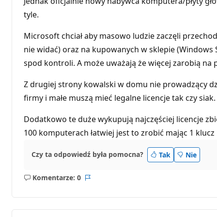
Jednak oficjalnie nowy nabywca komputera/płyty głó
tyle.
Microsoft chciał aby masowo ludzie zaczęli przecho
nie widać) oraz na kupowanych w sklepie (Windows S
spod kontroli. A może uważają że więcej zarobią na 
Z drugiej strony kowalski w domu nie prowadzący dzia
firmy i małe muszą mieć legalne licencje tak czy siak.
Dodatkowo te duże wykupują najczęściej licencje z
100 komputerach łatwiej jest to zrobić mając 1 klucz 
Czy ta odpowiedź była pomocna?
Tak
Nie
Komentarze: 0
Brak
Raport
komentarzy