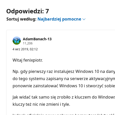
Odpowiedzi: 7
Sortuj według:
Najbardziej pomocne
AdamBanach-13
P
11,206
u
4 wrz 2019, 02:12
n
k
t
Witaj fenixpiotr.
y
r
e
Np. gdy pierwszy raz instalujesz Windows 10 na dan
p
u
do tego systemu zapisany na serwerze aktywacyjnym 
t
ponownie zainstalować Windows 10 i stworzyć sobie t
a
c
j
Jak widać tak samo się zrobiło z kluczem do Windows 
i
kluczy też nic nie zmieni i tyle.