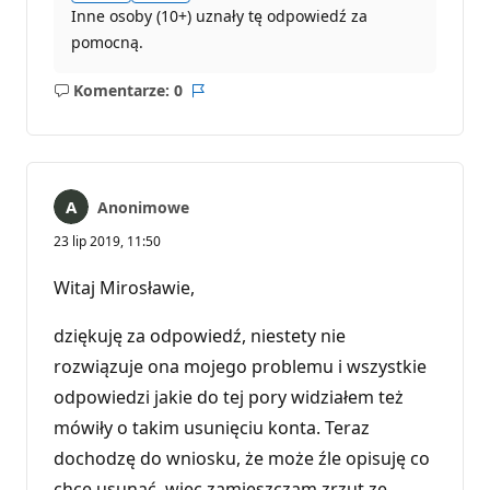
Inne osoby (10+) uznały tę odpowiedź za
pomocną.
Komentarze: 0
Brak
Raport
komentarzy
Anonimowe
23 lip 2019, 11:50
Witaj Mirosławie,
dziękuję za odpowiedź, niestety nie
rozwiązuje ona mojego problemu i wszystkie
odpowiedzi jakie do tej pory widziałem też
mówiły o takim usunięciu konta. Teraz
dochodzę do wniosku, że może źle opisuję co
chce usunąć, więc zamieszczam zrzut ze