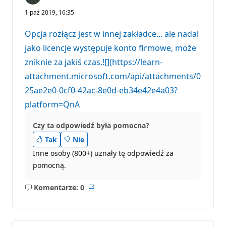
1 paź 2019, 16:35
Opcja rozłącz jest w innej zakładce... ale nadal
jako licencje występuje konto firmowe, może
zniknie za jakiś czas.![](https://learn-
attachment.microsoft.com/api/attachments/0
25ae2e0-0cf0-42ac-8e0d-eb34e42e4a03?
platform=QnA
Czy ta odpowiedź była pomocna?
Tak
Nie
Inne osoby (800+) uznały tę odpowiedź za
pomocną.
Komentarze: 0
Brak
Raport
komentarzy