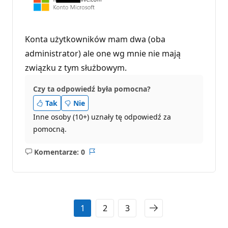
Konta użytkowników mam dwa (oba
administrator) ale one wg mnie nie mają
związku z tym służbowym.
Czy ta odpowiedź była pomocna?
Tak
Nie
Inne osoby (10+) uznały tę odpowiedź za
pomocną.
Komentarze: 0
Brak
Raport
komentarzy
1
2
3