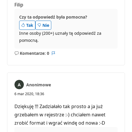
Filip
Czy ta odpowiedź była pomocna?
Tak
Nie
Inne osoby (200+) uznały tę odpowiedź za
pomocną.
Komentarze: 0
Brak
Raport
komentarzy
Anonimowe
6 mar 2020, 18:36
Dziękuję !!! Zadziałało tak prosto a ja już
grzebałem w rejestrze :-) chciałem nawet
zrobić format i wgrać windę od nowa :-D