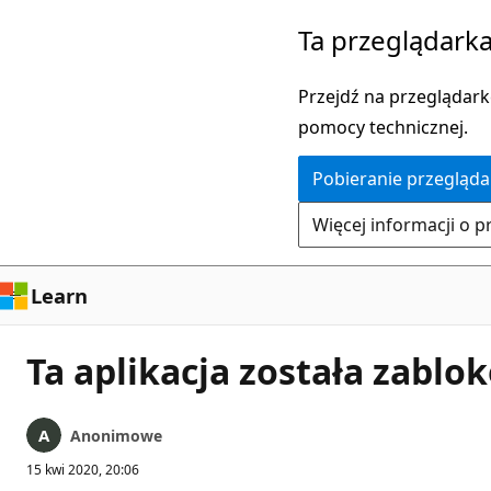
Przejdź
Ta przeglądarka
do
głównej
Przejdź na przeglądarkę
zawartości
pomocy technicznej.
Pobieranie przegląda
Więcej informacji o p
Learn
Ta aplikacja została zablo
Anonimowe
15 kwi 2020, 20:06