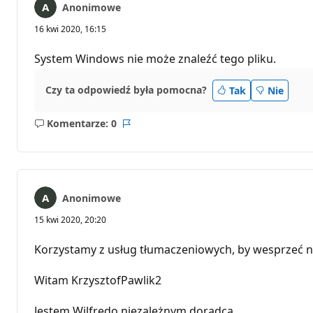
Anonimowe
16 kwi 2020, 16:15
System Windows nie może znaleźć tego pliku.
Czy ta odpowiedź była pomocna?
Tak
Nie
Komentarze: 0
Brak
Raport
komentarzy
Anonimowe
15 kwi 2020, 20:20
Korzystamy z usług tłumaczeniowych, by wesprzeć n
Witam KrzysztofPawlik2
Jestem Wilfredo niezależnym doradcą