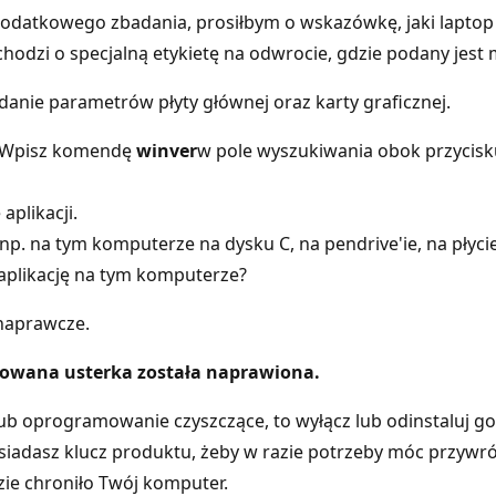
tkowego zbadania, prosiłbym o wskazówkę, jaki laptop lub
dzi o specjalną etykietę na odwrocie, gdzie podany jest mod
nie parametrów płyty głównej oraz karty graficznej.
. Wpisz komendę
winver
w pole wyszukiwania obok przycisku S
aplikacji.
 (np. na tym komputerze na dysku C, na pendrive'ie, na płyci
aplikację na tym komputerze?
naprawcze.
towana usterka została naprawiona.
/ lub oprogramowanie czyszczące, to wyłącz lub odinstaluj 
adasz klucz produktu, żeby w razie potrzeby móc przywró
e chroniło Twój komputer.