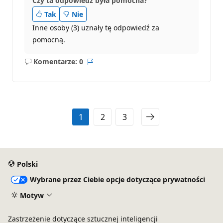
Czy ta odpowiedź była pomocna?
Tak
Nie
Inne osoby (3) uznały tę odpowiedź za
pomocną.
Komentarze: 0
Brak
Raport
komentarzy
1
2
3
Polski
Wybrane przez Ciebie opcje dotyczące prywatności
Motyw
Zastrzeżenie dotyczące sztucznej inteligencji