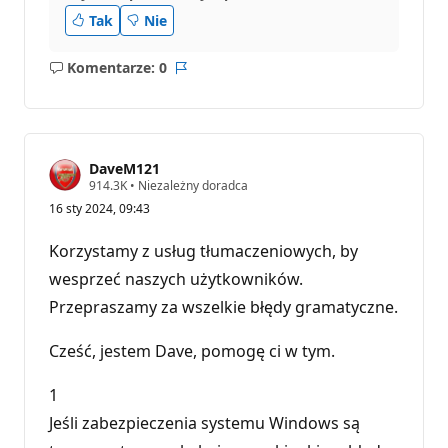
Tak
Nie
Komentarze: 0
Brak
Raport
komentarzy
DaveM121
P
914.3K
•
Niezależny doradca
u
16 sty 2024, 09:43
n
k
t
Korzystamy z usług tłumaczeniowych, by
y
r
wesprzeć naszych użytkowników.
e
Przepraszamy za wszelkie błędy gramatyczne.
p
u
t
Cześć, jestem Dave, pomogę ci w tym.
a
c
j
1
i
Jeśli zabezpieczenia systemu Windows są