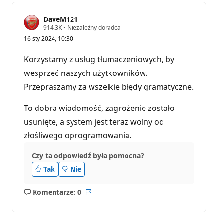
DaveM121
P
914.3K
•
Niezależny doradca
u
16 sty 2024, 10:30
n
k
t
Korzystamy z usług tłumaczeniowych, by
y
r
wesprzeć naszych użytkowników.
e
Przepraszamy za wszelkie błędy gramatyczne.
p
u
t
To dobra wiadomość, zagrożenie zostało
a
c
usunięte, a system jest teraz wolny od
j
i
złośliwego oprogramowania.
Czy ta odpowiedź była pomocna?
Tak
Nie
Komentarze: 0
Brak
Raport
komentarzy