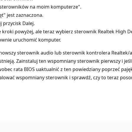
ch sterowników na moim komputerze".
ęt" jest zaznaczona.
j przycisk Dalej.
kroki powyżej, ale teraz wybierz sterownik Realtek High Defini
nownie uruchomić komputer.
jnowszy sterownik audio lub sterownik kontrolera Realtek/a
istnieją. Zainstaluj ten wspomniany sterownik pierwszy i j
wobec rata BIOS uaktualnić z ten powiedziany poprzeć pajęk
talować wspomniany sterownik i sprawdź, czy to teraz pos