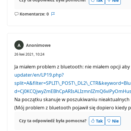
Tak
Nie
Komentarze: 0
Brak
Raport
komentarzy
Anonimowe
26 kwi 2021, 10:24
Ja miałem problem z bluetooth: nie miałem opcji ab
updater/en/LP19.php?
split=A&filter=SPLIT\_POST\_DL2\_CTR&keyword=
d=Cj0KCQjwyZmEBhCpARIsALIzmnIZmQ6viPyOmHu
Na początku skanuje w poszukiwaniu nieaktualnych 
(Mój problem z bluetooth pojawił się dopiero kiedy
Czy ta odpowiedź była pomocna?
Tak
Nie