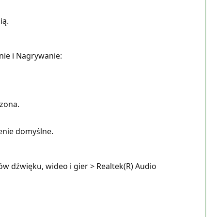
ią.
ie i Nagrywanie:
czona.
enie domyślne.
w dźwięku, wideo i gier > Realtek(R) Audio