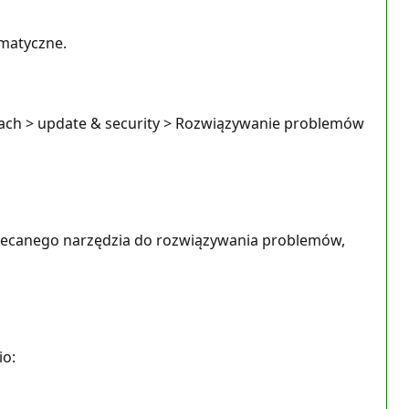
matyczne.
ach > update & security > Rozwiązywanie problemów
alecanego narzędzia do rozwiązywania problemów,
io: