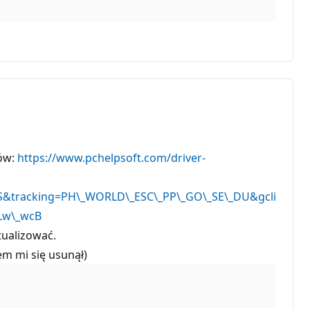
ków:
https://www.pchelpsoft.com/driver-
S&tracking=PH\_WORLD\_ESC\_PP\_GO\_SE\_DU&gcli
Lw\_wcB
tualizować.
m mi się usunął)