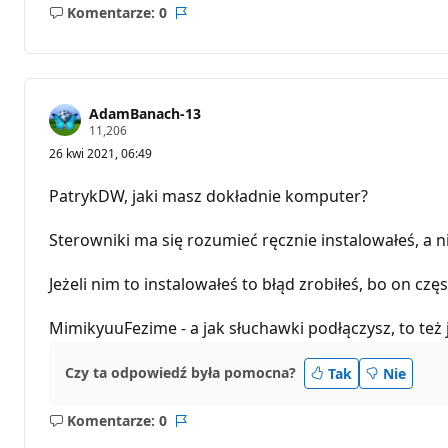
Komentarze: 0
Brak
Raport
komentarzy
AdamBanach-13
P
11,206
u
26 kwi 2021, 06:49
n
k
t
PatrykDW, jaki masz dokładnie komputer?
y
r
e
Sterowniki ma się rozumieć ręcznie instalowałeś, a n
p
u
t
Jeżeli nim to instalowałeś to błąd zrobiłeś, bo on c
a
c
j
MimikyuuFezime - a jak słuchawki podłączysz, to też jes
i
Czy ta odpowiedź była pomocna?
Tak
Nie
Komentarze: 0
Brak
Raport