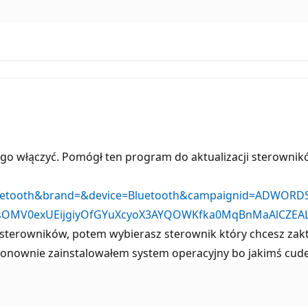
y go włączyć. Pomógł ten program do aktualizacji sterowni
Bluetooth&brand=&device=Bluetooth&campaignid=ADWORD
sOMV0exUEijgiyOfGYuXcyoX3AYQOWKfka0MqBnMaAlCZEA
sterowników, potem wybierasz sterownik który chcesz zak
 ponownie zainstalowałem system operacyjny bo jakimś cude