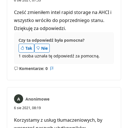
6 sie 2021, 07:53
Cześć zmieniłem intel rapid storage na AHCI i
wszystko wróciło do poprzedniego stanu.
Dziękuję za odpowiedzi.
Czy ta odpowiedź była pomocna?
Tak
Nie
1 osoba uznała tę odpowiedź za pomocną.
Komentarze: 0
Brak
Raport
komentarzy
Anonimowe
6 sie 2021, 08:19
Korzystamy z usług tłumaczeniowych, by
wesprzeć naszych użytkowników.