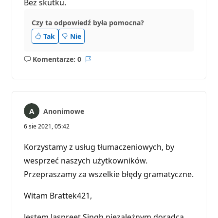
Bez skutku.
Czy ta odpowiedź była pomocna?
Tak
Nie
Komentarze: 0
Brak
Raport
komentarzy
Anonimowe
6 sie 2021, 05:42
Korzystamy z usług tłumaczeniowych, by
wesprzeć naszych użytkowników.
Przepraszamy za wszelkie błędy gramatyczne.
Witam Brattek421,
Jestem Jaspreet Singh niezależnym doradcą.