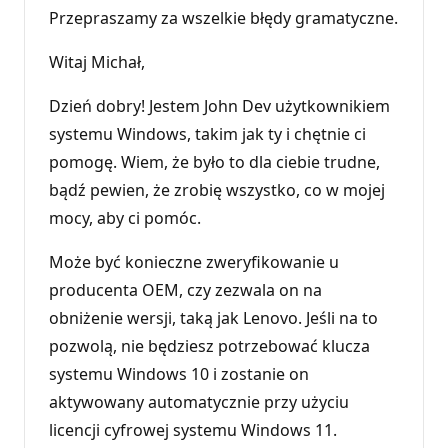
e
Przepraszamy za wszelkie błędy gramatyczne.
p
u
t
Witaj Michał,
a
c
j
Dzień dobry! Jestem John Dev użytkownikiem
i
systemu Windows, takim jak ty i chętnie ci
pomogę. Wiem, że było to dla ciebie trudne,
bądź pewien, że zrobię wszystko, co w mojej
mocy, aby ci pomóc.
Może być konieczne zweryfikowanie u
producenta OEM, czy zezwala on na
obniżenie wersji, taką jak Lenovo. Jeśli na to
pozwolą, nie będziesz potrzebować klucza
systemu Windows 10 i zostanie on
aktywowany automatycznie przy użyciu
licencji cyfrowej systemu Windows 11.