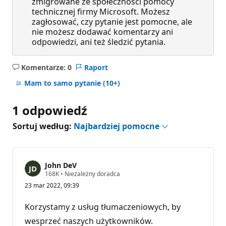
zmigrowane ze społeczności pomocy
technicznej firmy Microsoft. Możesz
zagłosować, czy pytanie jest pomocne, ale
nie możesz dodawać komentarzy ani
odpowiedzi, ani też śledzić pytania.
Komentarze: 0
Raport
Brak
komentarzy
Mam to samo pytanie
(10+)
1 odpowiedź
Sortuj według:
Najbardziej pomocne
John DeV
P
168K
•
Niezależny doradca
u
23 mar 2022, 09:39
n
k
t
Korzystamy z usług tłumaczeniowych, by
y
r
wesprzeć naszych użytkowników.