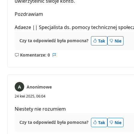
uwierzytelnić swoje konto.
Pozdrawiam
Adaeze || Specjalista ds. pomocy technicznej społec
Czy ta odpowiedź była pomocna?
Tak
Nie
Komentarze: 0
Brak
Raport
komentarzy
Anonimowe
24 kwi 2025, 06:04
Niestety nie rozumiem
Czy ta odpowiedź była pomocna?
Tak
Nie