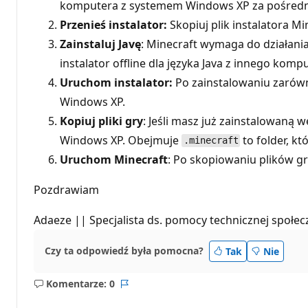
komputera z systemem Windows XP za pośredni
Przenieś instalator:
Skopiuj plik instalatora 
Zainstaluj Javę
: Minecraft wymaga do działania
instalator offline dla języka Java z innego k
Uruchom instalator:
Po zainstalowaniu zarówn
Windows XP.
Kopiuj pliki gry
: Jeśli masz już zainstalowaną 
Windows XP. Obejmuje
to folder, k
.minecraft
Uruchom Minecraft
: Po skopiowaniu plików g
Pozdrawiam
Adaeze || Specjalista ds. pomocy technicznej społec
Czy ta odpowiedź była pomocna?
Tak
Nie
Komentarze: 0
Brak
Raport
komentarzy