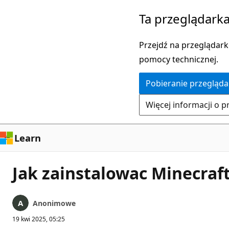
Przejdź
Ta przeglądarka
do
głównej
Przejdź na przeglądarkę
zawartości
pomocy technicznej.
Pobieranie przegląda
Więcej informacji o p
Learn
Jak zainstalowac Minecraf
Anonimowe
19 kwi 2025, 05:25