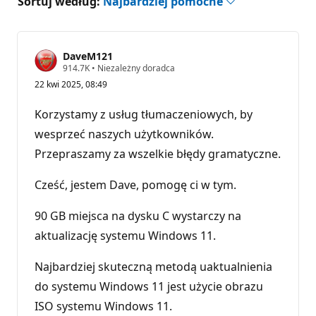
Sortuj według:
Najbardziej pomocne
DaveM121
P
914.7K
•
Niezależny doradca
u
22 kwi 2025, 08:49
n
k
t
Korzystamy z usług tłumaczeniowych, by
y
r
wesprzeć naszych użytkowników.
e
Przepraszamy za wszelkie błędy gramatyczne.
p
u
t
Cześć, jestem Dave, pomogę ci w tym.
a
c
j
90 GB miejsca na dysku C wystarczy na
i
aktualizację systemu Windows 11.
Najbardziej skuteczną metodą uaktualnienia
do systemu Windows 11 jest użycie obrazu
ISO systemu Windows 11.