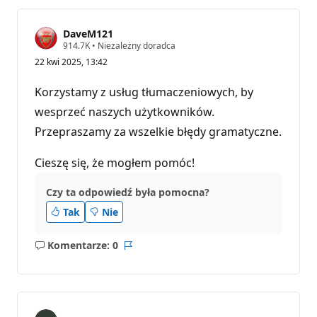
DaveM121
P
914.7K
•
Niezależny doradca
u
22 kwi 2025, 13:42
n
k
t
Korzystamy z usług tłumaczeniowych, by
y
r
wesprzeć naszych użytkowników.
e
Przepraszamy za wszelkie błędy gramatyczne.
p
u
t
Cieszę się, że mogłem pomóc!
a
c
j
Czy ta odpowiedź była pomocna?
i
Tak
Nie
Komentarze: 0
Brak
Raport
komentarzy