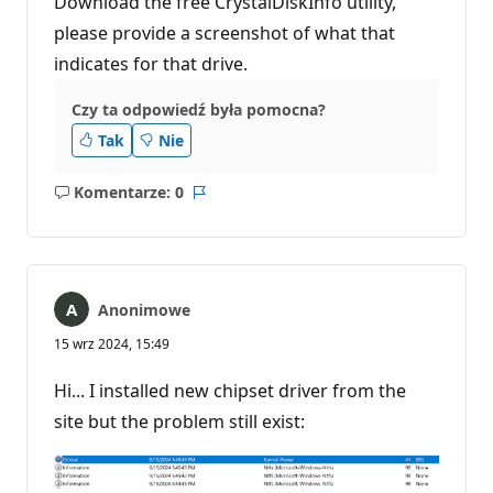
Download the free CrystalDiskInfo utility,
y
r
please provide a screenshot of what that
e
indicates for that drive.
p
u
t
Czy ta odpowiedź była pomocna?
a
c
Tak
Nie
j
i
Komentarze: 0
Brak
Raport
komentarzy
Anonimowe
15 wrz 2024, 15:49
Hi... I installed new chipset driver from the
site but the problem still exist: