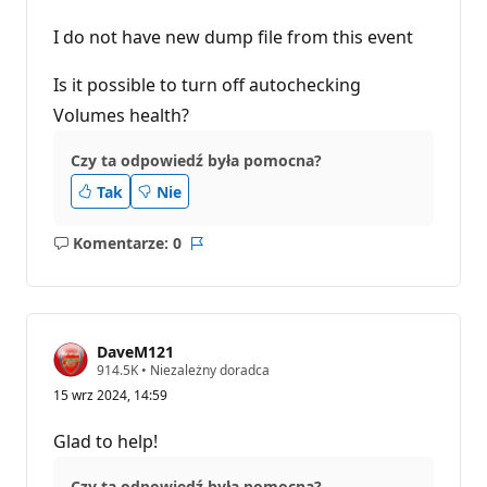
I do not have new dump file from this event
Is it possible to turn off autochecking
Volumes health?
Czy ta odpowiedź była pomocna?
Tak
Nie
Komentarze: 0
Brak
Raport
komentarzy
DaveM121
P
914.5K
•
Niezależny doradca
u
15 wrz 2024, 14:59
n
k
t
Glad to help!
y
r
e
Czy ta odpowiedź była pomocna?