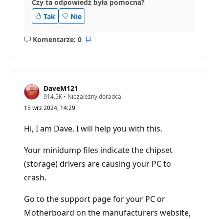
Czy ta odpowiedź była pomocna?
Tak
Nie
Komentarze: 0
Brak
Raport
komentarzy
DaveM121
P
914.5K
•
Niezależny doradca
u
15 wrz 2024, 14:29
n
k
t
Hi, I am Dave, I will help you with this.
y
r
e
Your minidump files indicate the chipset
p
u
(storage) drivers are causing your PC to
t
crash.
a
c
j
Go to the support page for your PC or
i
Motherboard on the manufacturers website,