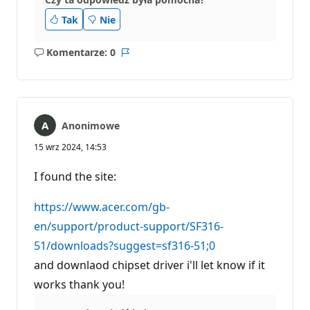
p
u
Tak
Nie
t
a
c
Komentarze: 0
Brak
Raport
j
i
komentarzy
Anonimowe
15 wrz 2024, 14:53
I found the site:
https://www.acer.com/gb-
en/support/product-support/SF316-
51/downloads?suggest=sf316-51;0
and downlaod chipset driver i'll let know if it
works thank you!