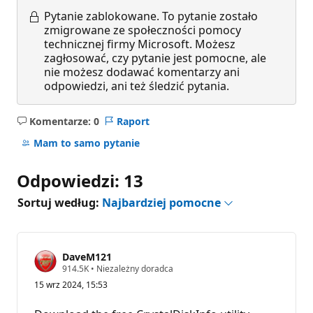
Pytanie zablokowane.
To pytanie zostało
zmigrowane ze społeczności pomocy
technicznej firmy Microsoft. Możesz
zagłosować, czy pytanie jest pomocne, ale
nie możesz dodawać komentarzy ani
odpowiedzi, ani też śledzić pytania.
Komentarze: 0
Raport
Brak
komentarzy
Mam to samo pytanie
Odpowiedzi: 13
Sortuj według:
Najbardziej pomocne
DaveM121
P
914.5K
•
Niezależny doradca
u
15 wrz 2024, 15:53
n
k
t