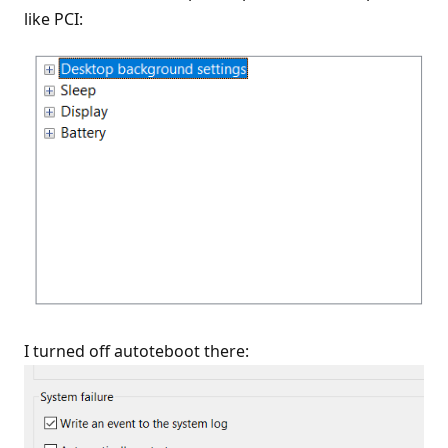
like PCI:
I turned off autoteboot there: