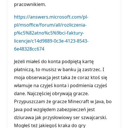
c
pracownikiem.
j
i
https://answers.microsoft.com/pl-
pl/msoffice/forum/all/rozliczenia-
p%c5%82atno%c5%9bci-faktury-
licencje/c14d9889-0c3e-4123-8543-
6e48328cc674
Jeżeli miałeś do konta podpiętą kartę
płatniczą, to musisz w banku ją zastrzec. I
moja obserwacja jest taka że coraz ktoś się
włamuje na czyjeś konta i podmienia czyjeś
dane. Najczęściej obrywają gracze.
Przypuszczam że gracze Minecraft w Java, bo
Java pod względem zabezpieczeń jest
dziurawa jak przysłowiowy ser szwajcarski.
Mogłeś też jakiegoś kraka do gry