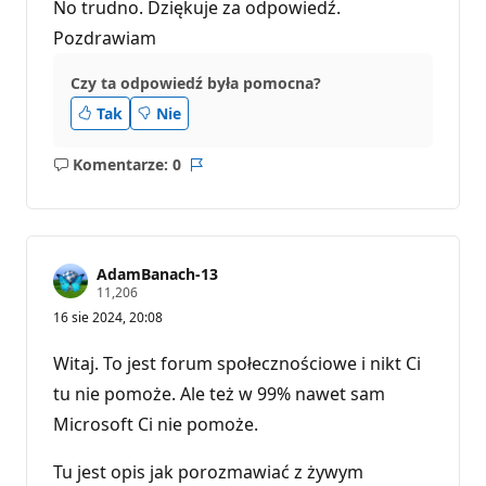
No trudno. Dziękuje za odpowiedź.
Pozdrawiam
Czy ta odpowiedź była pomocna?
Tak
Nie
Komentarze: 0
Brak
Raport
komentarzy
AdamBanach-13
P
11,206
u
16 sie 2024, 20:08
n
k
t
Witaj. To jest forum społecznościowe i nikt Ci
y
r
tu nie pomoże. Ale też w 99% nawet sam
e
Microsoft Ci nie pomoże.
p
u
t
Tu jest opis jak porozmawiać z żywym
a