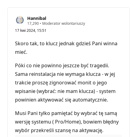
Hannibal
P
17,290
•
Moderator wolontariuszy
u
17 kwi 2024, 15:51
n
k
t
Skoro tak, to klucz jednak gdzieś Pani winna
y
r
mieć.
e
p
u
Póki co nie powinno jeszcze być tragedii.
t
Sama reinstalacja nie wymaga klucza - w jej
a
c
trakcie proszę zignorować monit o jego
j
i
wpisanie (wybrać: nie mam klucza) - system
powinien aktywować się automatycznie.
Musi Pani tylko pamiętać by wybrać tę samą
wersję systemu ( Pro/Home), bowiem błędny
wybór przekreśli szansę na aktywację.