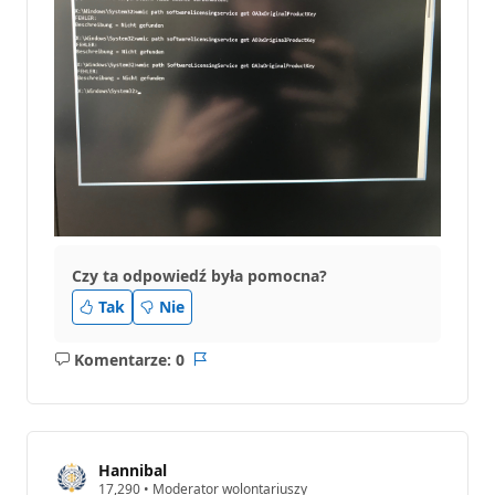
Czy ta odpowiedź była pomocna?
Tak
Nie
Komentarze: 0
Brak
Raport
komentarzy
Hannibal
P
17,290
•
Moderator wolontariuszy