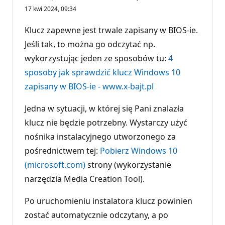
u
17 kwi 2024, 09:34
n
k
t
Klucz zapewne jest trwale zapisany w BIOS-ie.
y
r
Jeśli tak, to można go odczytać np.
e
wykorzystując jeden ze sposobów tu:
p
4
u
sposoby jak sprawdzić klucz Windows 10
t
a
zapisany w BIOS-ie - www.x-bajt.pl
c
j
i
Jedna w sytuacji, w której się Pani znalazła
klucz nie będzie potrzebny. Wystarczy użyć
nośnika instalacyjnego utworzonego za
pośrednictwem tej:
Pobierz Windows 10
(microsoft.com)
strony (wykorzystanie
narzędzia Media Creation Tool).
Po uruchomieniu instalatora klucz powinien
zostać automatycznie odczytany, a po