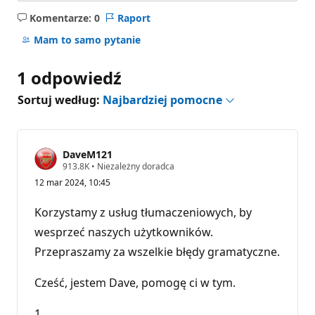
Komentarze: 0
Raport
Brak
komentarzy
Mam to samo pytanie
1 odpowiedź
Sortuj według:
Najbardziej pomocne
DaveM121
P
913.8K
•
Niezależny doradca
u
12 mar 2024, 10:45
n
k
t
Korzystamy z usług tłumaczeniowych, by
y
r
wesprzeć naszych użytkowników.
e
Przepraszamy za wszelkie błędy gramatyczne.
p
u
t
Cześć, jestem Dave, pomogę ci w tym.
a
c
j
1
i