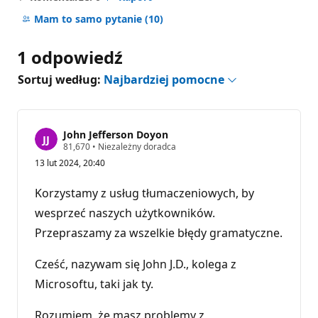
Brak
komentarzy
Mam to samo pytanie
(10)
1 odpowiedź
Sortuj według:
Najbardziej pomocne
John Jefferson Doyon
P
81,670
•
Niezależny doradca
u
13 lut 2024, 20:40
n
k
t
Korzystamy z usług tłumaczeniowych, by
y
r
wesprzeć naszych użytkowników.
e
Przepraszamy za wszelkie błędy gramatyczne.
p
u
t
Cześć, nazywam się John J.D., kolega z
a
c
Microsoftu, taki jak ty.
j
i
Rozumiem, że masz problemy z