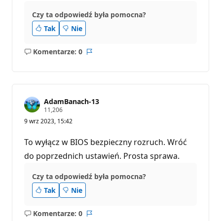
Czy ta odpowiedź była pomocna?
Tak
Nie
Komentarze: 0
Brak
Raport
komentarzy
AdamBanach-13
P
11,206
u
9 wrz 2023, 15:42
n
k
t
To wyłącz w BIOS bezpieczny rozruch. Wróć
y
r
do poprzednich ustawień. Prosta sprawa.
e
p
Czy ta odpowiedź była pomocna?
u
t
Tak
Nie
a
c
j
i
Komentarze: 0
Brak
Raport