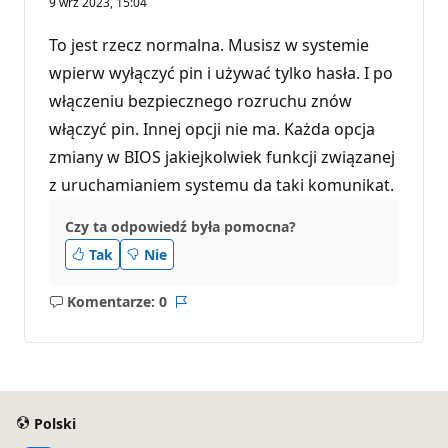
9 wrz 2023, 15:04
n
k
t
To jest rzecz normalna. Musisz w systemie
y
r
wpierw wyłączyć pin i używać tylko hasła. I po
e
włączeniu bezpiecznego rozruchu znów
p
u
włączyć pin. Innej opcji nie ma. Każda opcja
t
a
zmiany w BIOS jakiejkolwiek funkcji związanej
c
j
z uruchamianiem systemu da taki komunikat.
i
Czy ta odpowiedź była pomocna?
Tak
Nie
Komentarze: 0
Brak
Raport
komentarzy
Polski