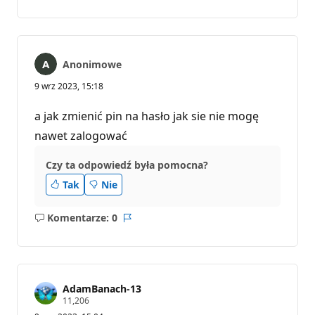
komentarzy
Anonimowe
9 wrz 2023, 15:18
a jak zmienić pin na hasło jak sie nie mogę
nawet zalogować
Czy ta odpowiedź była pomocna?
Tak
Nie
Komentarze: 0
Brak
Raport
komentarzy
AdamBanach-13
P
11,206
u