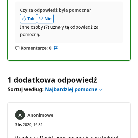
Czy ta odpowiedź była pomocna?
Tak
Nie
Inne osoby (7) uznały tę odpowiedź za
pomocną.
Komentarze: 0
Brak
Raport
komentarzy
1 dodatkowa odpowiedź
Sortuj według:
Najbardziej pomocne
Anonimowe
3 lis 2020, 16:31
thank you David, your answer is very helpful