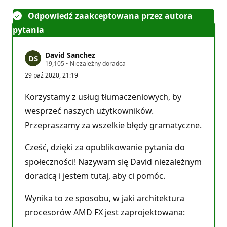
Odpowiedź zaakceptowana przez autora
pytania
David Sanchez
P
19,105
•
Niezależny doradca
u
29 paź 2020, 21:19
n
k
t
Korzystamy z usług tłumaczeniowych, by
y
r
wesprzeć naszych użytkowników.
e
Przepraszamy za wszelkie błędy gramatyczne.
p
u
t
Cześć, dzięki za opublikowanie pytania do
a
c
społeczności! Nazywam się David niezależnym
j
i
doradcą i jestem tutaj, aby ci pomóc.
Wynika to ze sposobu, w jaki architektura
procesorów AMD FX jest zaprojektowana: