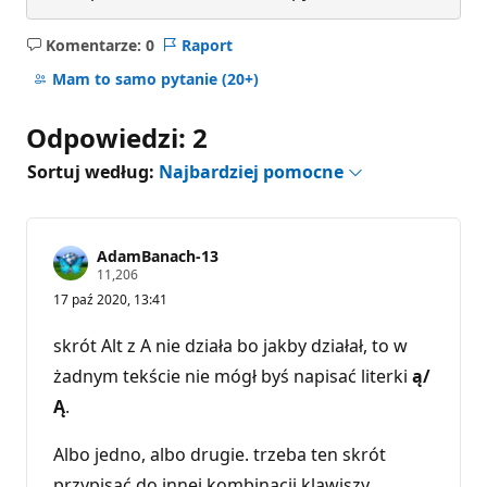
Komentarze: 0
Raport
Brak
komentarzy
Mam to samo pytanie
(20+)
Odpowiedzi: 2
Sortuj według:
Najbardziej pomocne
AdamBanach-13
P
11,206
u
17 paź 2020, 13:41
n
k
t
skrót Alt z A nie działa bo jakby działał, to w
y
r
żadnym tekście nie mógł byś napisać literki
ą/
e
Ą
.
p
u
t
Albo jedno, albo drugie. trzeba ten skrót
a
c
przypisać do innej kombinacji klawiszy.
j