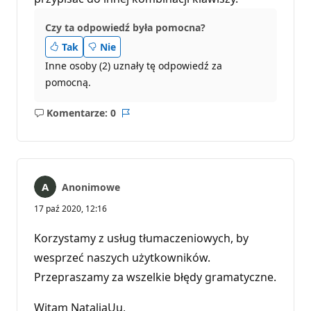
i
Czy ta odpowiedź była pomocna?
Tak
Nie
Inne osoby (2) uznały tę odpowiedź za
pomocną.
Komentarze: 0
Brak
Raport
komentarzy
Anonimowe
17 paź 2020, 12:16
Korzystamy z usług tłumaczeniowych, by
wesprzeć naszych użytkowników.
Przepraszamy za wszelkie błędy gramatyczne.
Witam NataliaUu,