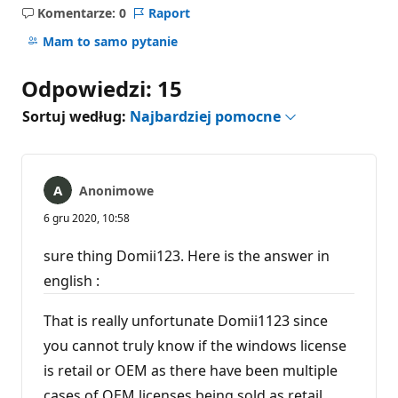
Komentarze: 0
Raport
Brak
komentarzy
Mam to samo pytanie
Odpowiedzi: 15
Sortuj według:
Najbardziej pomocne
Anonimowe
6 gru 2020, 10:58
sure thing Domii123. Here is the answer in
english :
That is really unfortunate Domii1123 since
you cannot truly know if the windows license
is retail or OEM as there have been multiple
cases of OEM licenses being sold as retail.